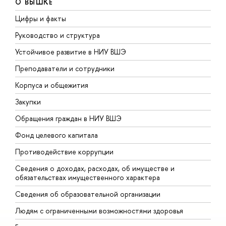
О ВЫШКЕ
Цифры и факты
Л
Руководство и структура
Д
Устойчивое развитие в НИУ ВШЭ
О
Преподаватели и сотрудники
П
Корпуса и общежития
В
Закупки
П
Обращения граждан в НИУ ВШЭ
А
Фонд целевого капитала
Д
Противодействие коррупции
Ц
Сведения о доходах, расходах, об имуществе и
Б
обязательствах имущественного характера
О
Сведения об образовательной организации
О
Людям с ограниченными возможностями здоровья