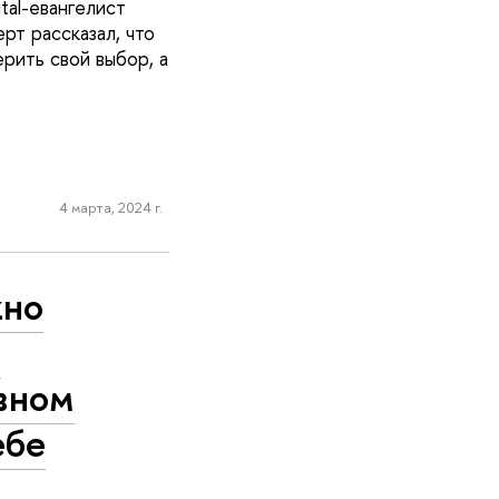
tal-евангелист
т рассказал, что
рить свой выбор, а
4 марта, 2024 г.
жно
я
авном
ебе