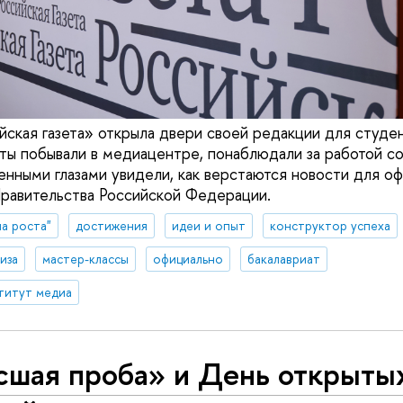
йская газета» открыла двери своей редакции для студе
ты побывали в медиацентре, понаблюдали за работой с
енными глазами увидели, как верстаются новости для о
Правительства Российской Федерации.
а роста"
достижения
идеи и опыт
конструктор успеха
иза
мастер-классы
официально
бакалавриат
титут медиа
сшая проба» и День открыты