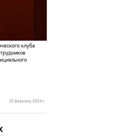
нческого клуба
отрудников
фициального
22 февраля, 2024 г.
х