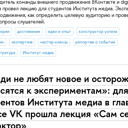
дитель команды внешнего продвижения ВКонтакте и digi
 провел лекцию для студентов Института медиа. Экспер
родвижения, как определить целевую аудиторию и прове
вопросы слушателей.
тории
достижения
идеи и опыт
конструктор успеха
ии
экспертиза
мастер-классы
репортаж о событии
стратура
Институт медиа
ди не любят новое и осторо
сятся к экспериментам»: дл
ентов Института медиа в гл
се VK прошла лекция «Сам с
актор»