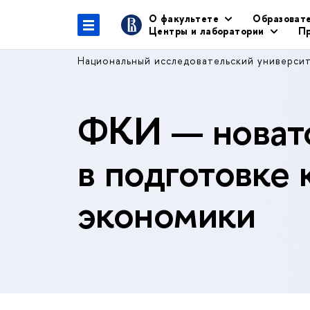
О факультете
Образоват
Центры и лаборатории
Пр
Национальный исследовательский универси
ФКИ — новато
в подготовке 
экономики