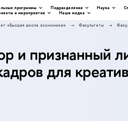
ельные программы
Подразделения
Наука
С
оекты и мероприятия
Наши медиа
тет «Высшая школа экономики»
Факультеты
Факу
р и признанный л
кадров для креати