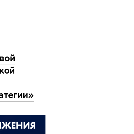
свой
ской
атегии»