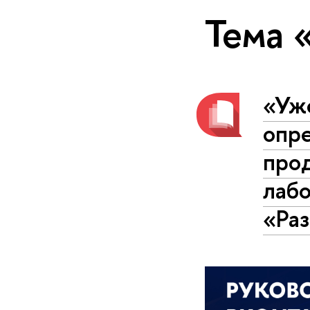
Тема 
«Уж
опре
прод
лаб
«Ра