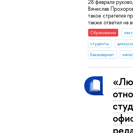
28 февраля руково
Вячеслав Прохоров
такое стратегия п
также ответил на 
Образование
лек
студенты
дискусс
бакалавриат
маги
«Лю
отно
студ
офи
ред