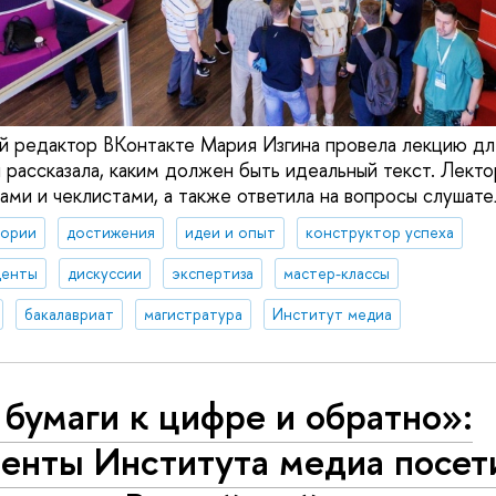
й редактор ВКонтакте Мария Изгина провела лекцию дл
 рассказала, каким должен быть идеальный текст. Лект
ами и чеклистами, а также ответила на вопросы слушате
тории
достижения
идеи и опыт
конструктор успеха
денты
дискуссии
экспертиза
мастер-классы
бакалавриат
магистратура
Институт медиа
бумаги к цифре и обратно»:
денты Института медиа посет