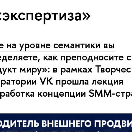
«экспертиза»
е на уровне семантики вы
деляете, как преподносите 
укт миру»: в рамках Творче
оратории VK прошла лекция
зработка концепции SMM-стр