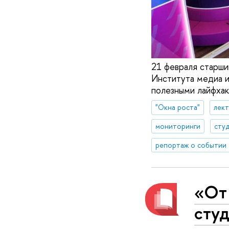
21 февраля старши
Института медиа и
полезными лайфхак
"Окна роста"
лек
мониторинги
сту
репортаж о событии
«От 
сту