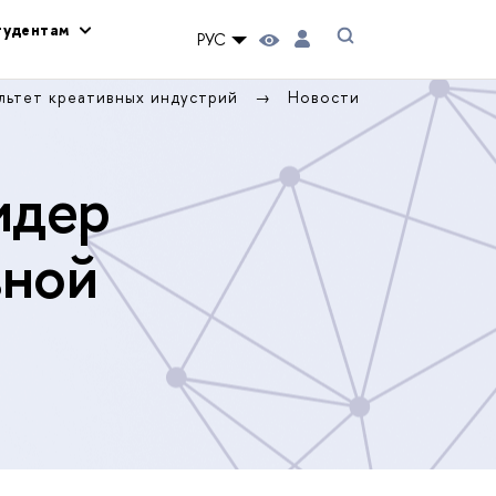
тудентам
РУС
льтет креативных индустрий
Новости
идер
вной