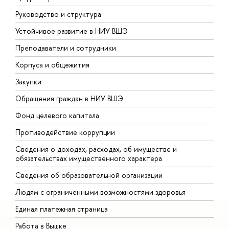
Руководство и структура
Д
Устойчивое развитие в НИУ ВШЭ
О
Преподаватели и сотрудники
П
Корпуса и общежития
В
Закупки
П
Обращения граждан в НИУ ВШЭ
А
Фонд целевого капитала
Д
Противодействие коррупции
Ц
Сведения о доходах, расходах, об имуществе и
Б
обязательствах имущественного характера
О
Сведения об образовательной организации
О
Людям с ограниченными возможностями здоровья
Единая платежная страница
Работа в Вышке