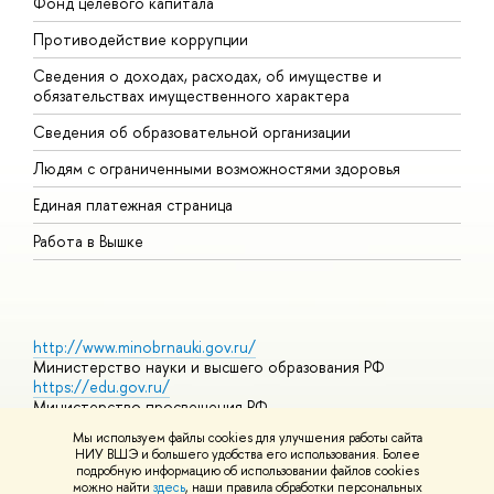
Фонд целевого капитала
Д
Противодействие коррупции
Ц
Сведения о доходах, расходах, об имуществе и
Б
обязательствах имущественного характера
О
Сведения об образовательной организации
О
Людям с ограниченными возможностями здоровья
Единая платежная страница
Работа в Вышке
http://www.minobrnauki.gov.ru/
Министерство науки и высшего образования РФ
https://edu.gov.ru/
Министерство просвещения РФ
https://elearning.hse.ru/mooc
Мы используем файлы cookies для улучшения работы сайта
Массовые открытые онлайн-курсы
НИУ ВШЭ и большего удобства его использования. Более
подробную информацию об использовании файлов cookies
можно найти
здесь
, наши правила обработки персональных