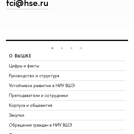
fci@hse.ru
О ВЫШКЕ
Цифры и факты
Л
Руководство и структура
Д
Устойчивое развитие в НИУ ВШЭ
О
Преподаватели и сотрудники
П
Корпуса и общежития
В
Закупки
П
Обращения граждан в НИУ ВШЭ
А