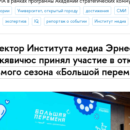
 в рамках программы Академии стратегических комму
тории
Университет, открытый городу
достижения
СМИ
экспертиза
IQ
репортаж о событии
Институт медиа
ектор Института медиа Эрне
кявичюс принял участие в от
ьмого сезона «Большой пере