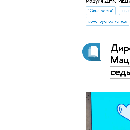
модуля ДНК МЕДИА
"Окна роста"
лек
конструктор успеха
Дир
Мац
сед