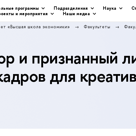
ельные программы
Подразделения
Наука
С
оекты и мероприятия
Наши медиа
тет «Высшая школа экономики»
Факультеты
Факу
р и признанный л
кадров для креати