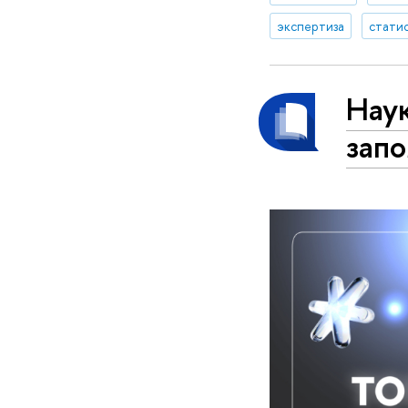
экспертиза
стати
Наук
запо