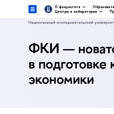
О факультете
Образоват
Центры и лаборатории
Пр
Национальный исследовательский универси
ФКИ — новато
в подготовке 
экономики