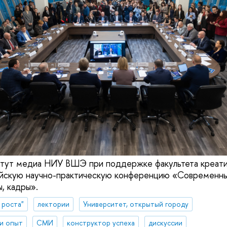
итут медиа НИУ ВШЭ при поддержке факультета креати
ийскую научно-практическую конференцию «Современны
, кадры».
 роста"
лектории
Университет, открытый городу
 и опыт
СМИ
конструктор успеха
дискуссии