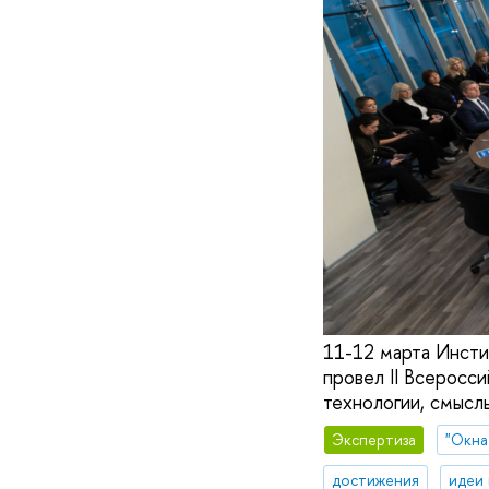
11-12 марта Инст
провел II Всеросс
технологии, смыслы
Экспертиза
"Окна
достижения
идеи