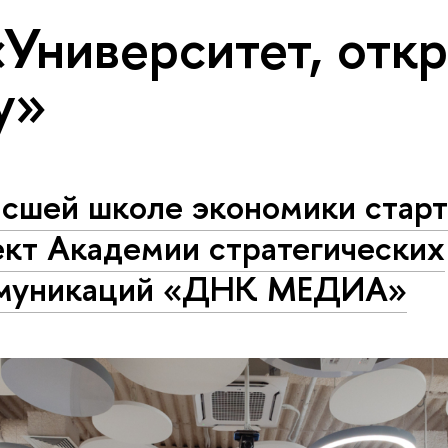
«Университет, отк
у»
ысшей школе экономики старт
ект Академии стратегических
муникаций «ДНК МЕДИА»