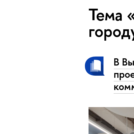
Тема 
город
В В
про
ком