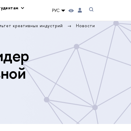
тудентам
РУС
льтет креативных индустрий
Новости
идер
вной