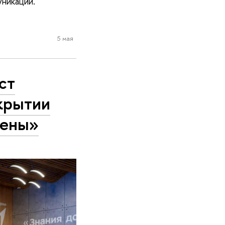
никаций.
5 мая
ст
крытии
мены»