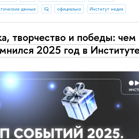
стические данные
IQ
официально
Институт медиа
а, творчество и победы: чем
мнился 2025 год в Институт