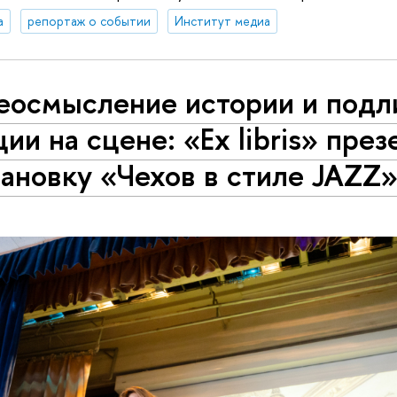
а
репортаж о событии
Институт медиа
еосмысление истории и под
ии на сцене: «Ex libris» през
ановку «Чехов в стиле JAZZ