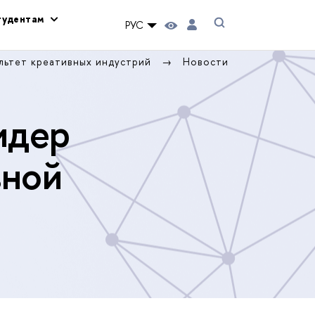
тудентам
РУС
льтет креативных индустрий
Новости
идер
вной