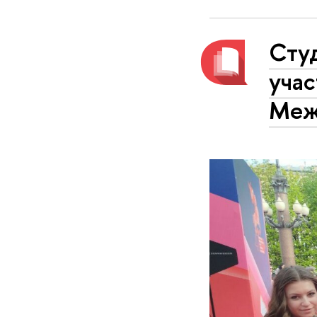
Сту
уча
Меж