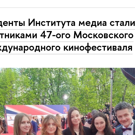
денты Института медиа стал
стниками 47-ого Московского
дународного кинофестиваля