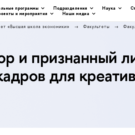
ельные программы
Подразделения
Наука
С
оекты и мероприятия
Наши медиа
тет «Высшая школа экономики»
Факультеты
Факу
р и признанный л
кадров для креати