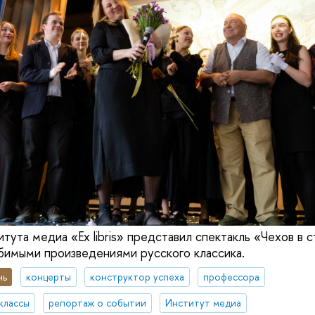
тута медиа «Ex libris» представил спектакль «Чехов в 
имыми произведениями русского классика.
нь
концерты
конструктор успеха
профессора
классы
репортаж о событии
Институт медиа