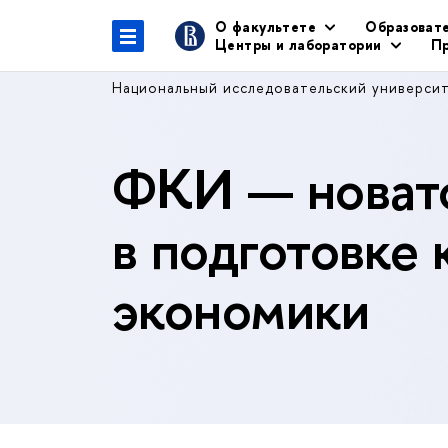
О факультете
Образоват
Центры и лаборатории
Пр
Национальный исследовательский универси
ФКИ — новато
в подготовке 
экономики