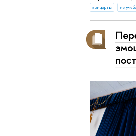
концерты
не учеб
Пер
эмоц
пост