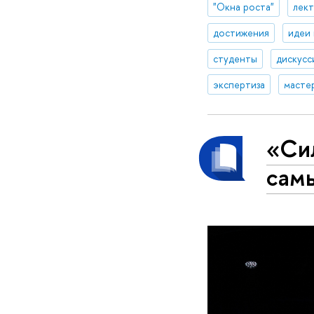
"Окна роста"
лек
достижения
идеи
студенты
дискусс
экспертиза
масте
«Сил
сам