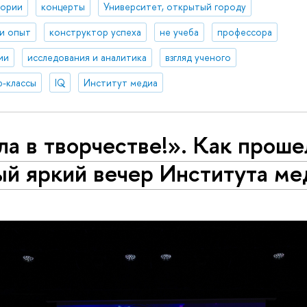
тории
концерты
Университет, открытый городу
 и опыт
конструктор успеха
не учеба
профессора
ии
исследования и аналитика
взгляд ученого
р-классы
IQ
Институт медиа
а в творчестве!». Как проше
ый яркий вечер Института ме