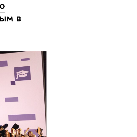
о
ным в