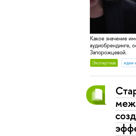
Какое значение им
аудиобрендинге, 
Запорожцевой.
Экспертиза
идеи 
Ста
меж
соз
эфф