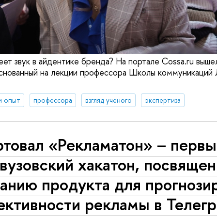
еет звук в айдентике бренда? На портале Cossa.ru выше
основанный на лекции профессора Школы коммуникаций
и опыт
профессора
взгляд ученого
экспертиза
ртовал «Рекламатон» – перв
вузовский хакатон, посвяще
данию продукта для прогнози
ективности рекламы в Телегр