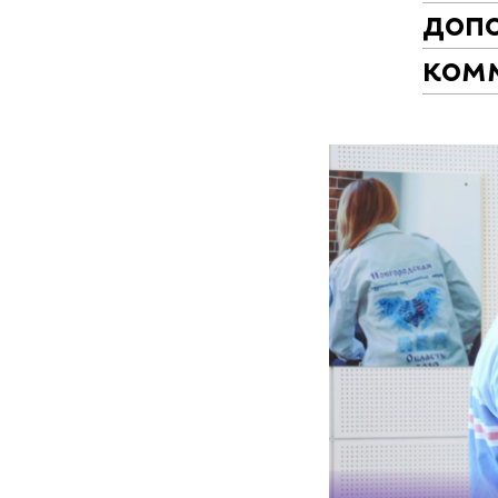
доп
ком