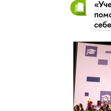
«Уче
помо
себ