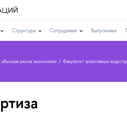
АЦИЙ
Структура
Сотрудники
Выпускники
т «Высшая школа экономики»
Факультет креативных индуст
ртиза