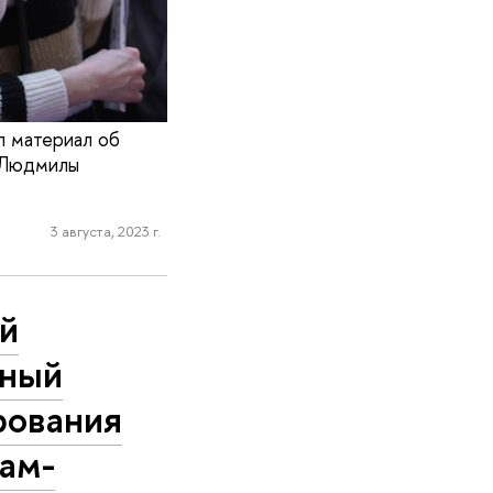
л материал об
 Людмилы
3 августа, 2023 г.
ый
нный
рования
ам-