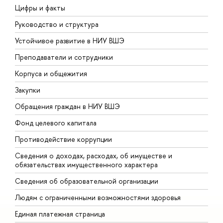
Цифры и факты
Л
Руководство и структура
Д
Устойчивое развитие в НИУ ВШЭ
О
Преподаватели и сотрудники
П
Корпуса и общежития
В
Закупки
П
Обращения граждан в НИУ ВШЭ
А
Фонд целевого капитала
Д
Противодействие коррупции
Ц
Сведения о доходах, расходах, об имуществе и
Б
обязательствах имущественного характера
О
Сведения об образовательной организации
О
Людям с ограниченными возможностями здоровья
Единая платежная страница