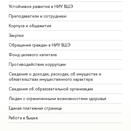
Устойчивое развитие в НИУ ВШЭ
О
Преподаватели и сотрудники
П
Корпуса и общежития
В
Закупки
П
Обращения граждан в НИУ ВШЭ
А
Фонд целевого капитала
Д
Противодействие коррупции
Ц
Сведения о доходах, расходах, об имуществе и
Б
обязательствах имущественного характера
О
Сведения об образовательной организации
О
Людям с ограниченными возможностями здоровья
Единая платежная страница
Работа в Вышке