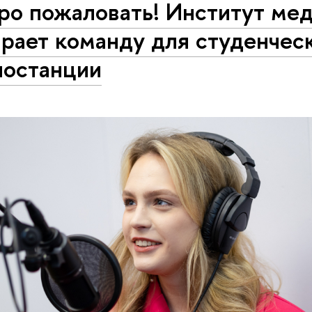
ро пожаловать! Институт ме
рает команду для студенчес
иостанции