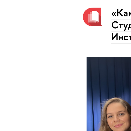
«Кам
Сту
Инст