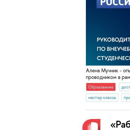
Алена Мучник - оп
проводником в рам
Образование
дос
мастер-классы
пр
«Раб