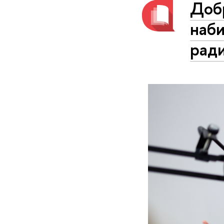
Доб
наби
рад