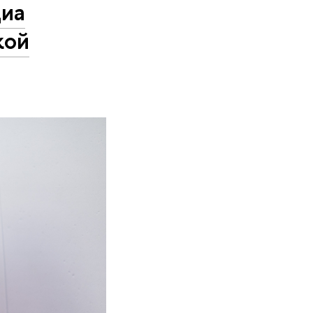
диа
кой