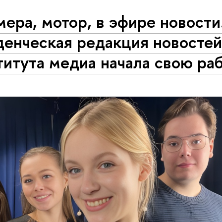
ера, мотор, в эфире новост
денческая редакция новосте
итута медиа начала свою ра