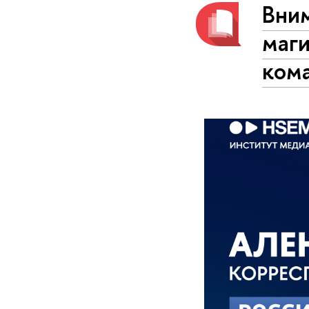
Вним
маги
кома