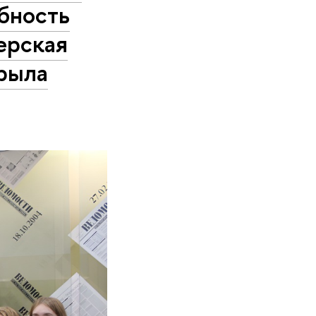
бность
ерская
рыла