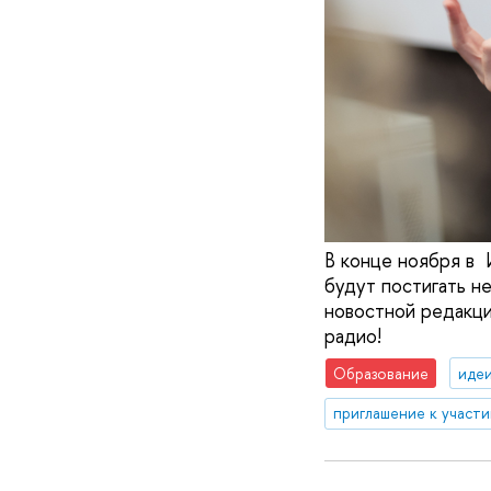
В конце ноября в 
будут постигать не
новостной редакци
радио!
Образование
идеи
приглашение к участ