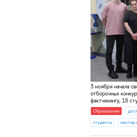
3 ноября начала с
отборочных конкурс
фактчекингу, 18 с
Образование
дос
студенты
мастер-