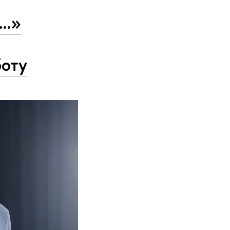
и…»
й
боту