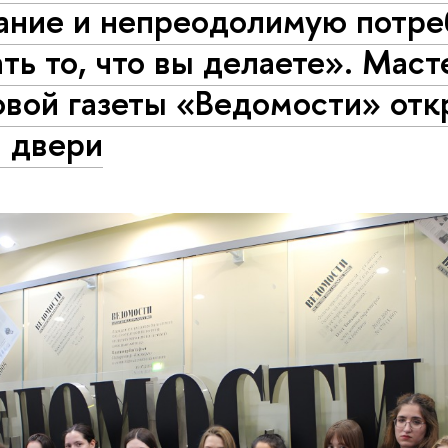
ание и непреодолимую потре
ть то, что вы делаете». Маст
овой газеты «Ведомости» отк
и двери