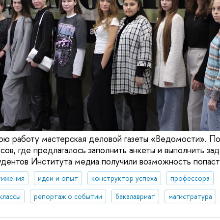
вою работу мастерская деловой газеты «Ведомости». По
ов, где предлагалось заполнить анкеты и выполнить зад
тудентов Института медиа получили возможность попаст
тижения
идеи и опыт
конструктор успеха
профессора
классы
репортаж о событии
бакалавриат
магистратура