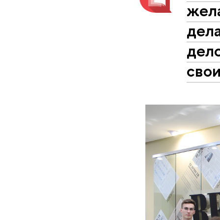
жел
дела
дел
сво