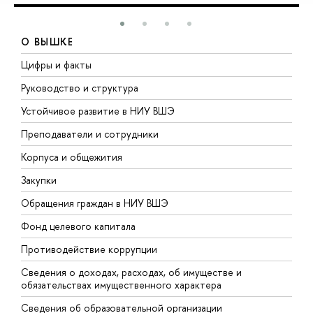
О ВЫШКЕ
Цифры и факты
Л
Руководство и структура
Д
Устойчивое развитие в НИУ ВШЭ
О
Преподаватели и сотрудники
П
Корпуса и общежития
В
Закупки
П
Обращения граждан в НИУ ВШЭ
А
Фонд целевого капитала
Д
Противодействие коррупции
Ц
Сведения о доходах, расходах, об имуществе и
Б
обязательствах имущественного характера
О
Сведения об образовательной организации