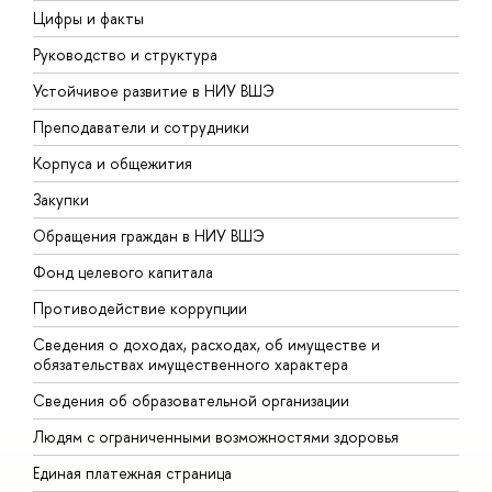
Цифры и факты
Л
Руководство и структура
Д
Устойчивое развитие в НИУ ВШЭ
О
Преподаватели и сотрудники
П
Корпуса и общежития
В
Закупки
П
Обращения граждан в НИУ ВШЭ
А
Фонд целевого капитала
Д
Противодействие коррупции
Ц
Сведения о доходах, расходах, об имуществе и
Б
обязательствах имущественного характера
О
Сведения об образовательной организации
О
Людям с ограниченными возможностями здоровья
Единая платежная страница