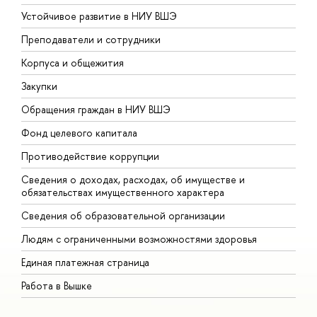
Устойчивое развитие в НИУ ВШЭ
О
Преподаватели и сотрудники
П
Корпуса и общежития
В
Закупки
П
Обращения граждан в НИУ ВШЭ
А
Фонд целевого капитала
Д
Противодействие коррупции
Ц
Сведения о доходах, расходах, об имуществе и
Б
обязательствах имущественного характера
О
Сведения об образовательной организации
О
Людям с ограниченными возможностями здоровья
Единая платежная страница
Работа в Вышке