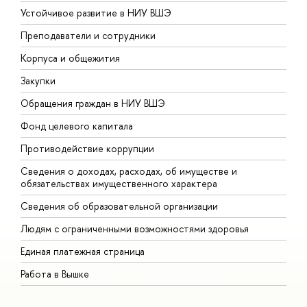
Устойчивое развитие в НИУ ВШЭ
О
Преподаватели и сотрудники
П
Корпуса и общежития
В
Закупки
П
Обращения граждан в НИУ ВШЭ
А
Фонд целевого капитала
Д
Противодействие коррупции
Ц
Сведения о доходах, расходах, об имуществе и
Б
обязательствах имущественного характера
О
Сведения об образовательной организации
О
Людям с ограниченными возможностями здоровья
Единая платежная страница
Работа в Вышке