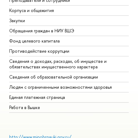
Преподаватели и сотрудники
П
Корпуса и общежития
В
Закупки
П
Обращения граждан в НИУ ВШЭ
А
Фонд целевого капитала
Д
Противодействие коррупции
Ц
Сведения о доходах, расходах, об имуществе и
Б
обязательствах имущественного характера
О
Сведения об образовательной организации
О
Людям с ограниченными возможностями здоровья
Единая платежная страница
Работа в Вышке
http://www.minobrnauki.gov.ru/