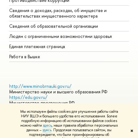
Противодействие коррупции
Ц
Сведения о доходах, расходах, об имуществе и
Б
обязательствах имущественного характера
О
Сведения об образовательной организации
О
Людям с ограниченными возможностями здоровья
Единая платежная страница
Работа в Вышке
http://www.minobrnauki.gov.ru/
Министерство науки и высшего образования РФ
https://edu.gov.ru/
Министерство просвещения РФ
https://elearning.hse.ru/mooc
Мы используем файлы cookies для улучшения работы сайта
Массовые открытые онлайн-курсы
НИУ ВШЭ и большего удобства его использования. Более
подробную информацию об использовании файлов cookies
можно найти
здесь
, наши правила обработки персональных
данных –
здесь
. Продолжая пользоваться сайтом, вы
✖
© НИУ ВШЭ 1993–2026
Адреса и контакты
Условия
подтверждаете, что были проинформированы об
использования материалов
Политика конфиденциальности
Карта