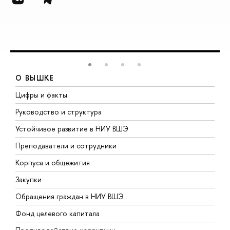
О ВЫШКЕ
Цифры и факты
Л
Руководство и структура
Д
Устойчивое развитие в НИУ ВШЭ
О
Преподаватели и сотрудники
П
Корпуса и общежития
В
Закупки
П
Обращения граждан в НИУ ВШЭ
А
Фонд целевого капитала
Д