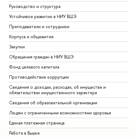
Руководство и структура
Д
Устойчивое развитие в НИУ ВШЭ
О
Преподаватели и сотрудники
П
Корпуса и общежития
В
Закупки
П
Обращения граждан в НИУ ВШЭ
А
Фонд целевого капитала
Д
Противодействие коррупции
Ц
Сведения о доходах, расходах, об имуществе и
Б
обязательствах имущественного характера
О
Сведения об образовательной организации
О
Людям с ограниченными возможностями здоровья
Единая платежная страница
Работа в Вышке