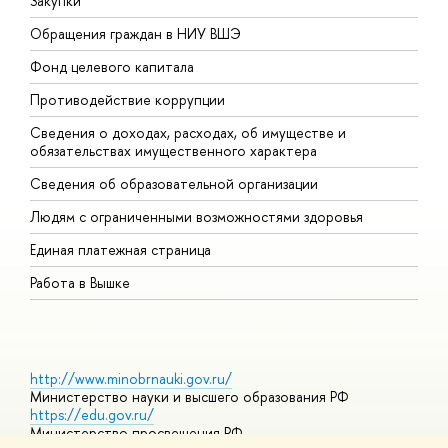
Закупки
П
Обращения граждан в НИУ ВШЭ
А
Фонд целевого капитала
Д
Противодействие коррупции
Ц
Сведения о доходах, расходах, об имуществе и
Б
обязательствах имущественного характера
О
Сведения об образовательной организации
О
Людям с ограниченными возможностями здоровья
Единая платежная страница
Работа в Вышке
http://www.minobrnauki.gov.ru/
Министерство науки и высшего образования РФ
https://edu.gov.ru/
Министерство просвещения РФ