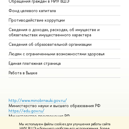
Обращения граждан в НИУ ВШЭ
А
Фонд целевого капитала
Д
Противодействие коррупции
Ц
Сведения о доходах, расходах, об имуществе и
Б
обязательствах имущественного характера
О
Сведения об образовательной организации
О
Людям с ограниченными возможностями здоровья
Единая платежная страница
Работа в Вышке
http://www.minobrnauki.gov.ru/
Министерство науки и высшего образования РФ
https://edu.gov.ru/
Министерство просвещения РФ
https://elearning.hse.ru/mooc
Мы используем файлы cookies для улучшения работы сайта
Массовые открытые онлайн-курсы
НИУ ВШЭ и большего удобства его использования. Более