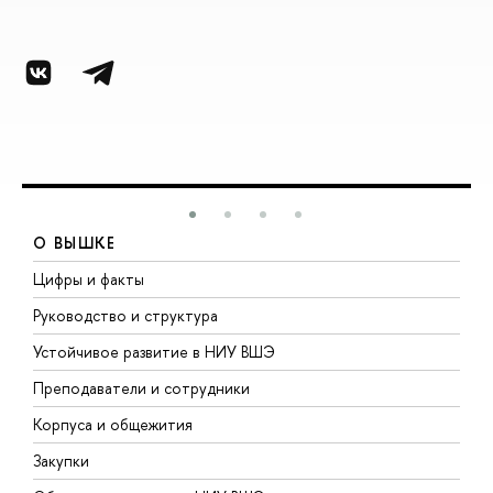
О ВЫШКЕ
Цифры и факты
Л
Руководство и структура
Д
Устойчивое развитие в НИУ ВШЭ
О
Преподаватели и сотрудники
П
Корпуса и общежития
В
Закупки
П