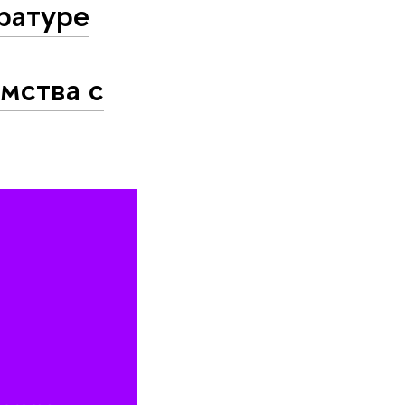
ратуре
омства с