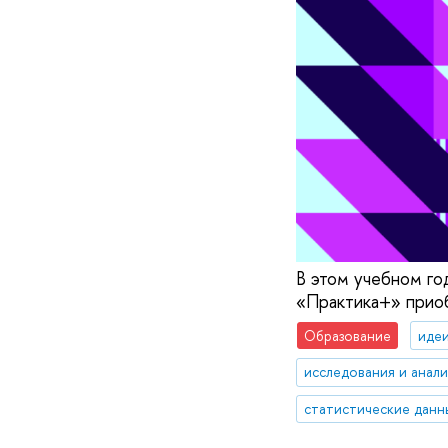
В этом учебном го
«Практика+» приоб
Образование
идеи
исследования и анал
статистические данн