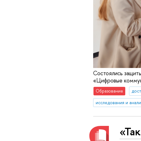
Состоялись защиты
«Цифровые коммуни
Образование
дос
исследования и анал
«Так