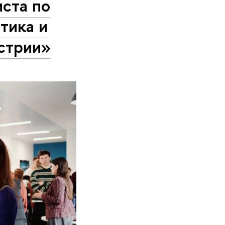
ста по
тика и
устрии»