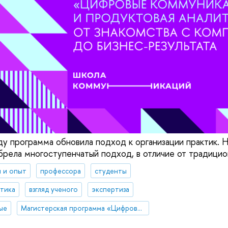
ду программа обновила подход к организации практик. 
рела многоступенчатый подход, в отличие от традицио
 и опыт
профессора
студенты
итика
взгляд ученого
экспертиза
ые
Магистерская программа «Цифровые коммуникации и продуктовая аналитика»