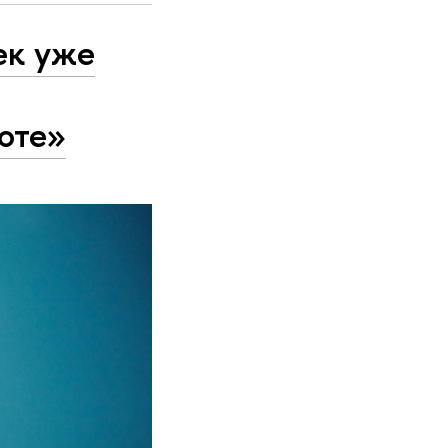
ек уже
оте»