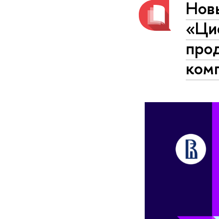
Нов
«Ци
прод
комп