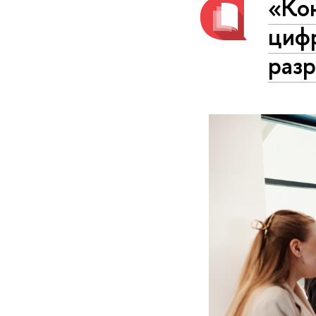
«Ко
циф
разр