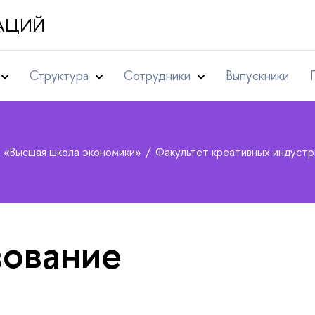
АЦИЙ
Структура
Сотрудники
Выпускники
т «Высшая школа экономики»
Факультет креативных индуст
ование