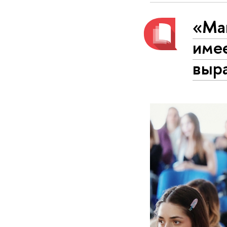
«Маг
имее
выр