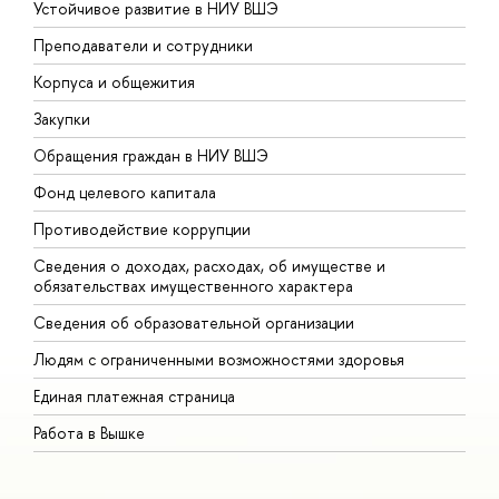
Устойчивое развитие в НИУ ВШЭ
О
Преподаватели и сотрудники
П
Корпуса и общежития
В
Закупки
П
Обращения граждан в НИУ ВШЭ
А
Фонд целевого капитала
Д
Противодействие коррупции
Ц
Сведения о доходах, расходах, об имуществе и
Б
обязательствах имущественного характера
О
Сведения об образовательной организации
О
Людям с ограниченными возможностями здоровья
Единая платежная страница
Работа в Вышке