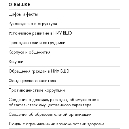
О ВЫШКЕ
Цифры и факты
Л
Руководство и структура
Д
Устойчивое развитие в НИУ ВШЭ
О
Преподаватели и сотрудники
П
Корпуса и общежития
В
Закупки
П
Обращения граждан в НИУ ВШЭ
А
Фонд целевого капитала
Д
Противодействие коррупции
Ц
Сведения о доходах, расходах, об имуществе и
Б
обязательствах имущественного характера
О
Сведения об образовательной организации
О
Людям с ограниченными возможностями здоровья