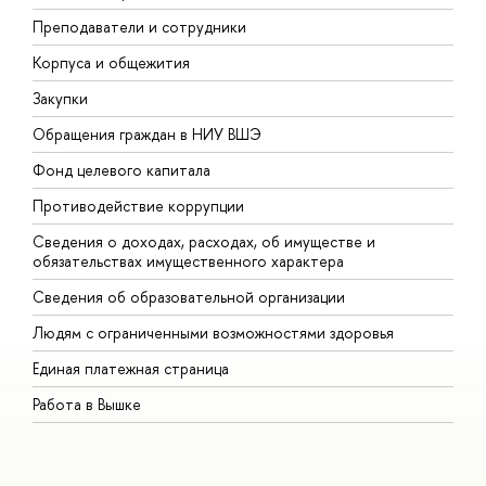
Преподаватели и сотрудники
П
Корпуса и общежития
В
Закупки
П
Обращения граждан в НИУ ВШЭ
А
Фонд целевого капитала
Д
Противодействие коррупции
Ц
Сведения о доходах, расходах, об имуществе и
Б
обязательствах имущественного характера
О
Сведения об образовательной организации
О
Людям с ограниченными возможностями здоровья
Единая платежная страница
Работа в Вышке