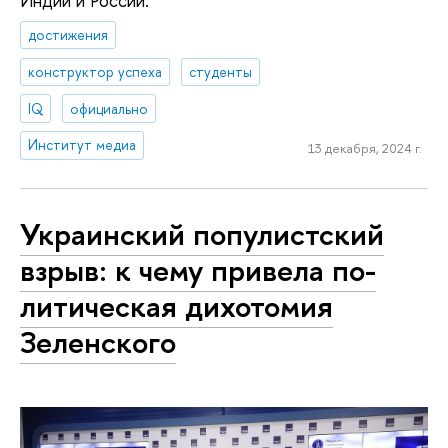
Индии и России.
достижения
конструктор успеха
студенты
IQ
официально
Институт медиа
13 декабря, 2024 г.
Украинский по­пу­лист­ский
взрыв: к чему привела по­
ли­ти­че­ская дихотомия
Зеленского