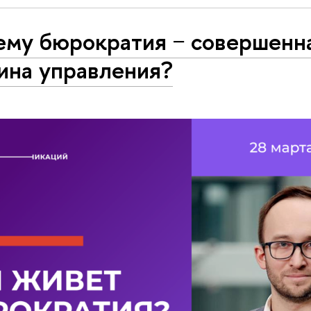
ему бюрократия − совершенн
ина управления?