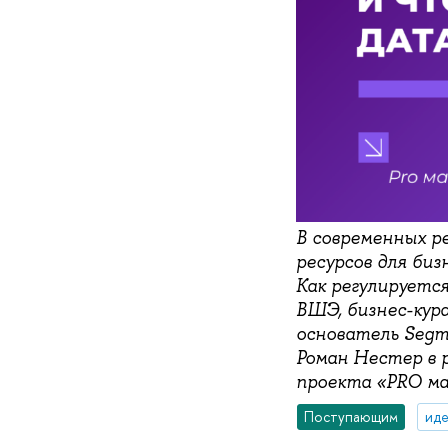
В современных р
ресурсов для би
Как регулируетс
ВШЭ, бизнес-кур
основатель Segme
Роман Нестер в 
проекта «PRO м
Поступающим
иде