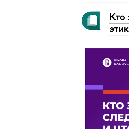
Кто 
этик