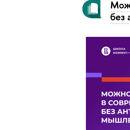
Мож
без