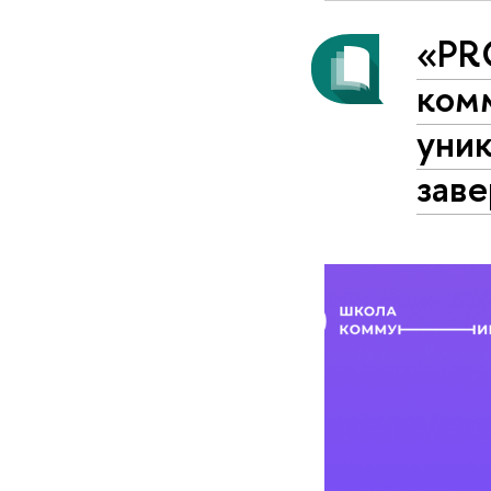
«PR
ком
уник
зав