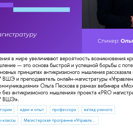
ния в мире увеличивают вероятность возникновения кр
ление — это основа быстрой и успешной борьбы с пот
новных принципах антикризисного мышления рассказал
 ВШЭ и преподаватель онлайн-магистратуры «Управле
оммуникациями» Ольга Пескова в рамках вебинара «Мо
 без антикризисного мышления» проекта «PRO магист
У ВШЭ».
ктории
идеи и опыт
профессора
взгляд ученого
р-классы
Магистерская программа «Управление стратегическими коммуникациями»