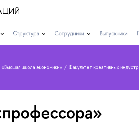
АЦИЙ
Структура
Сотрудники
Выпускники
т «Высшая школа экономики»
Факультет креативных индуст
«профессора»