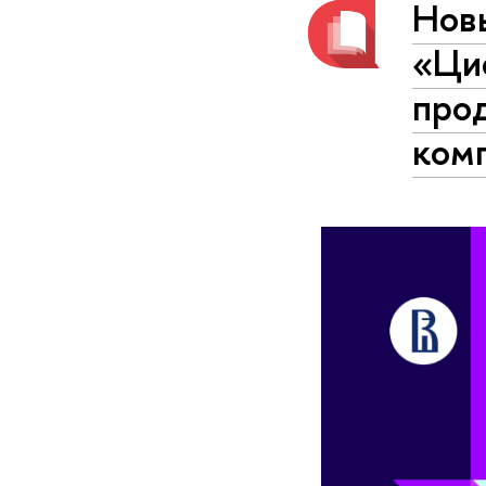
Нов
«Ци
прод
комп