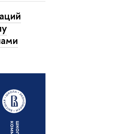
аций
пу
нами