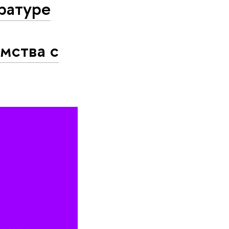
ратуре
омства с