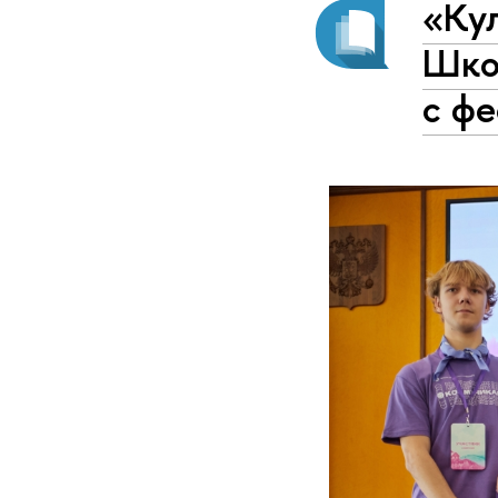
«Ку
Шко
с фе