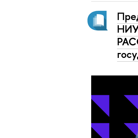
Пре
НИУ
РАС
госу