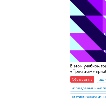
В этом учебном го
«Практика+» приоб
Образование
идеи
исследования и анал
статистические данн