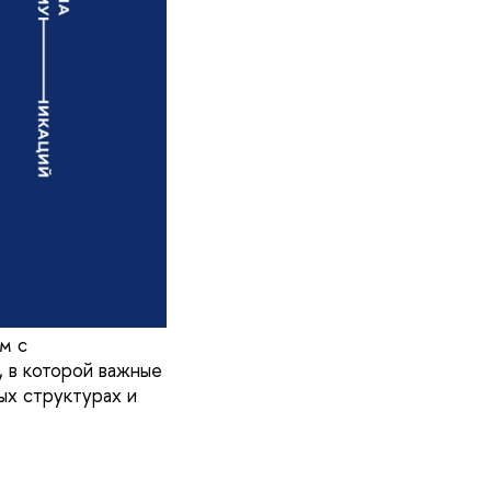
м с
 в которой важные
ых структурах и