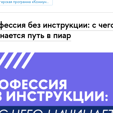
Магистерская программа «Коммуникации в государственных структурах и НКО»
ессия без инструкции: с чег
нается путь в пиар