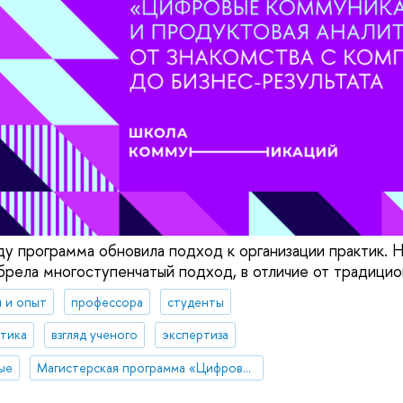
ду программа обновила подход к организации практик. 
рела многоступенчатый подход, в отличие от традицио
 и опыт
профессора
студенты
итика
взгляд ученого
экспертиза
ые
Магистерская программа «Цифровые коммуникации и продуктовая аналитика»