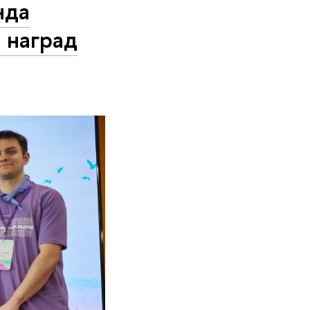
нда
 наград