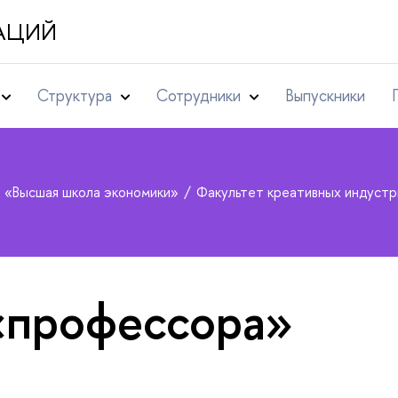
АЦИЙ
Структура
Сотрудники
Выпускники
т «Высшая школа экономики»
Факультет креативных индуст
«профессора»