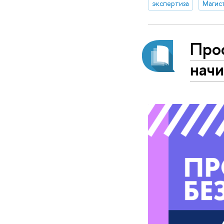
экспертиза
Проф
начи