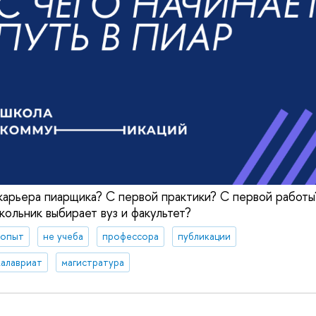
 карьера пиарщика? С первой практики? С первой работы
кольник выбирает вуз и факультет?
 опыт
не учеба
профессора
публикации
калавриат
магистратура