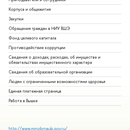
Корпуса и общежития
В
Закупки
П
Обращения граждан в НИУ ВШЭ
А
Фонд целевого капитала
Д
Противодействие коррупции
Ц
Сведения о доходах, расходах, об имуществе и
Б
обязательствах имущественного характера
О
Сведения об образовательной организации
О
Людям с ограниченными возможностями здоровья
Единая платежная страница
Работа в Вышке
http://www.minobrnauki.gov.ru/