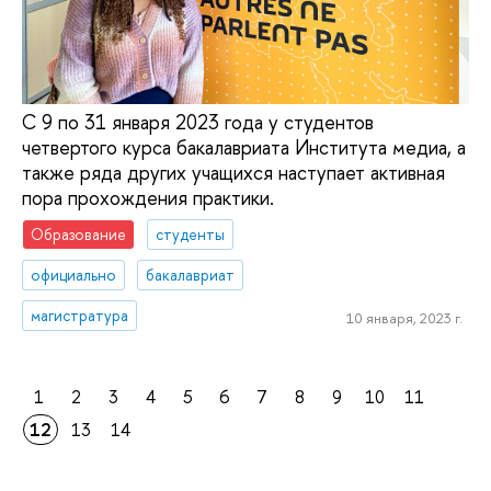
С 9 по 31 января 2023 года у студентов
четвертого курса бакалавриата Института медиа, а
также ряда других учащихся наступает активная
пора прохождения практики.
Образование
студенты
официально
бакалавриат
магистратура
10 января, 2023 г.
1
2
3
4
5
6
7
8
9
10
11
12
13
14