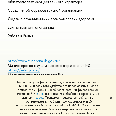
обязательствах имущественного характера
О
Сведения об образовательной организации
О
Людям с ограниченными возможностями здоровья
Единая платежная страница
Работа в Вышке
http://www.minobrnauki.gov.ru/
Министерство науки и высшего образования РФ
https://edu.gov.ru/
Министерство просвещения РФ
https://elearning.hse.ru/mooc
Мы используем файлы cookies для улучшения работы сайта
Массовые открытые онлайн-курсы
НИУ ВШЭ и большего удобства его использования. Более
подробную информацию об использовании файлов cookies
можно найти
здесь
, наши правила обработки персональных
данных –
здесь
. Продолжая пользоваться сайтом, вы
✖
© НИУ ВШЭ 1993–2026
Адреса и контакты
Условия
подтверждаете, что были проинформированы об
использования материалов
Политика конфиденциальности
Карта
использовании файлов cookies сайтом НИУ ВШЭ и согласны
сайта
с нашими правилами обработки персональных данных. Вы
Шрифты HSE Sans и HSE Slab разработаны в
Школе дизайна НИУ
можете отключить файлы cookies в настройках Вашего
ВШЭ