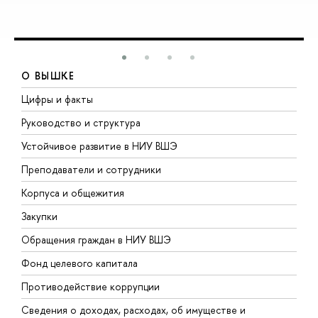
О ВЫШКЕ
Цифры и факты
Л
Руководство и структура
Д
Устойчивое развитие в НИУ ВШЭ
О
Преподаватели и сотрудники
П
Корпуса и общежития
В
Закупки
П
Обращения граждан в НИУ ВШЭ
А
Фонд целевого капитала
Д
Противодействие коррупции
Ц
Сведения о доходах, расходах, об имуществе и
Б