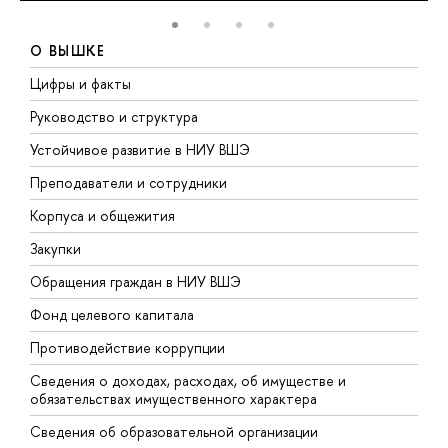
О ВЫШКЕ
Цифры и факты
Л
Руководство и структура
Д
Устойчивое развитие в НИУ ВШЭ
О
Преподаватели и сотрудники
П
Корпуса и общежития
В
Закупки
П
Обращения граждан в НИУ ВШЭ
А
Фонд целевого капитала
Д
Противодействие коррупции
Ц
Сведения о доходах, расходах, об имуществе и
Б
обязательствах имущественного характера
О
Сведения об образовательной организации
О