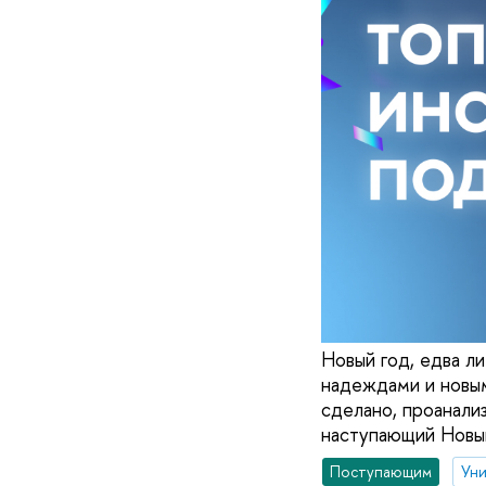
Новый год, едва л
надеждами и новым
сделано, проанали
наступающий Новый
Поступающим
Уни