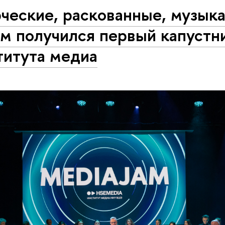
ческие, раскованные, музык
м получился первый капустн
титута медиа