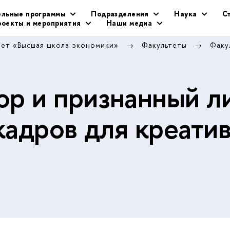
ельные программы
Подразделения
Наука
С
оекты и мероприятия
Наши медиа
тет «Высшая школа экономики»
Факультеты
Факу
р и признанный л
кадров для креати