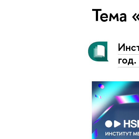
Тема 
Инст
год