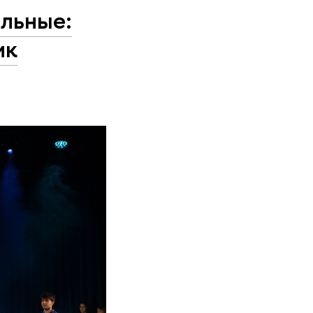
альные:
ик