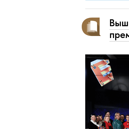
Выш
прем