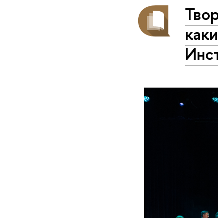
Твор
каки
Инс