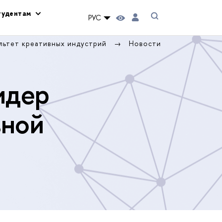
тудентам
РУС
льтет креативных индустрий
Новости
идер
вной