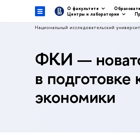
О факультете
Образоват
Центры и лаборатории
Пр
Национальный исследовательский универси
ФКИ — новато
в подготовке 
экономики