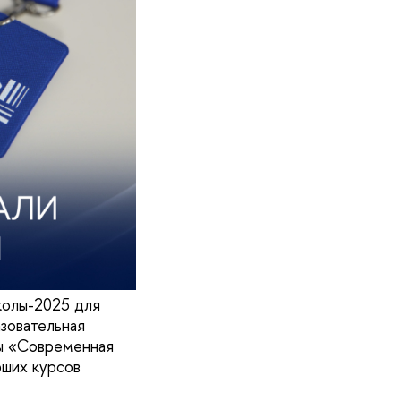
колы-2025 для
зовательная
ы «Современная
рших курсов