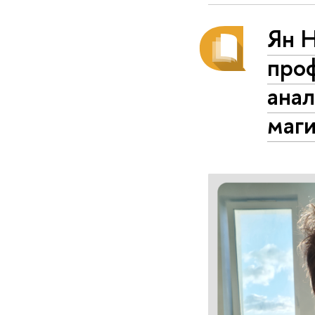
Ян Н
проф
анал
маг