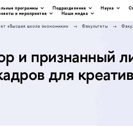
ельные программы
Подразделения
Наука
С
оекты и мероприятия
Наши медиа
тет «Высшая школа экономики»
Факультеты
Факу
р и признанный л
кадров для креати