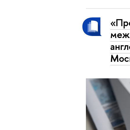
«Пр
меж
анг
Мос