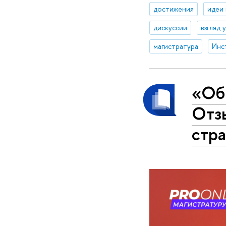
достижения
идеи
дискуссии
взгляд 
магистратура
Инс
«Об
Отз
стр