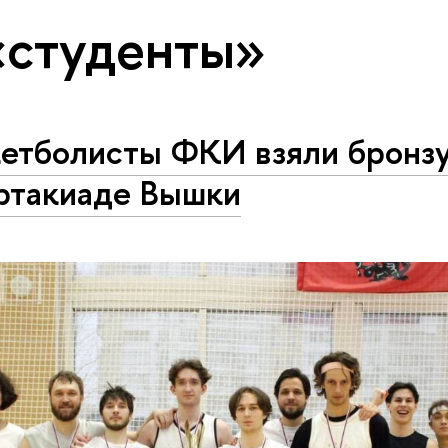
«студенты»
кетболисты ФКИ взяли бронзу
ртакиаде Вышки