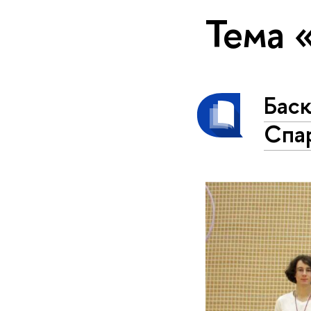
Тема 
Бас
Спа