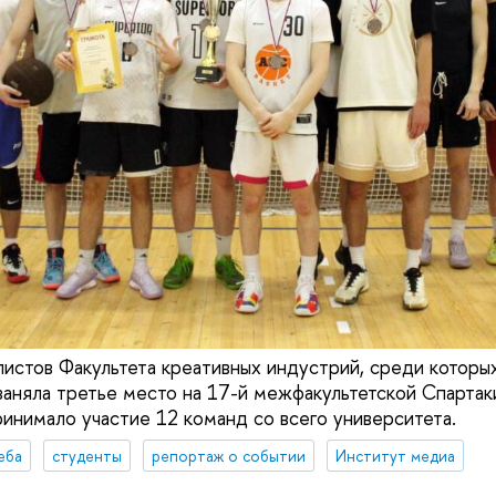
истов Факультета креативных индустрий, среди которых
заняла третье место на 17-й межфакультетской Спартаки
ринимало участие 12 команд со всего университета.
еба
студенты
репортаж о событии
Институт медиа