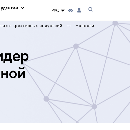
тудентам
РУС
льтет креативных индустрий
Новости
идер
вной