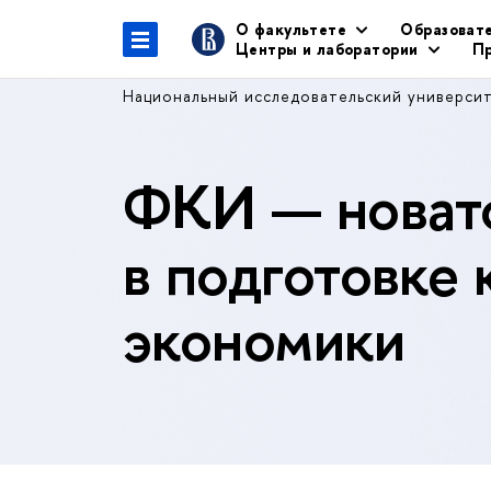
О факультете
Образоват
Центры и лаборатории
Пр
Национальный исследовательский универси
ФКИ — новато
в подготовке 
экономики