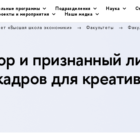
ельные программы
Подразделения
Наука
С
оекты и мероприятия
Наши медиа
тет «Высшая школа экономики»
Факультеты
Факу
р и признанный л
кадров для креати