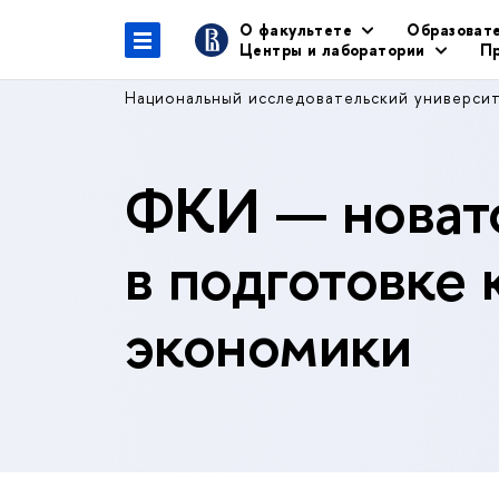
О факультете
Образоват
Центры и лаборатории
Пр
Национальный исследовательский универси
ФКИ — новато
в подготовке 
экономики