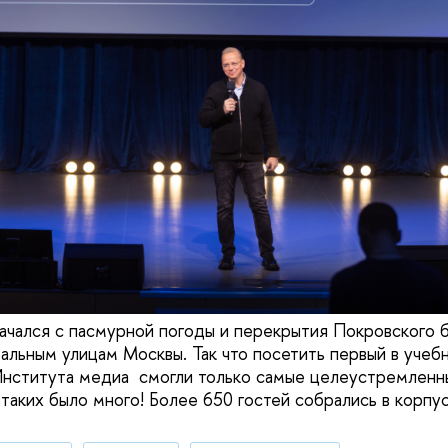
ачался с пасмурной погоды и перекрытия Покровского б
альным улицам Москвы. Так что посетить первый в учеб
Института медиа смогли только самые целеустремленн
 таких было много! Более 650 гостей собрались в корпу