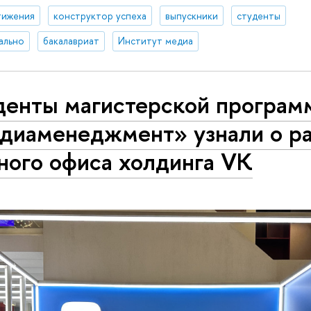
тижения
конструктор успеха
выпускники
студенты
ально
бакалавриат
Институт медиа
денты магистерской програм
диаменеджмент» узнали о р
ного офиса холдинга VK