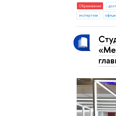
Образование
дос
экспертиза
офици
Сту
«Ме
глав