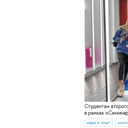
Студентам второг
в рамках «Семинар
идеи и опыт
конс