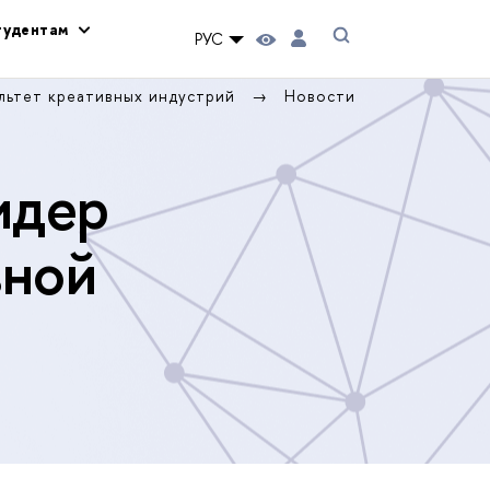
тудентам
РУС
льтет креативных индустрий
Новости
идер
вной