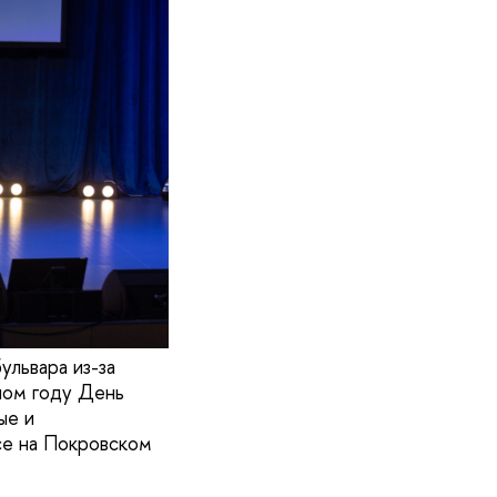
ульвара из-за
ном году День
ые и
се на Покровском