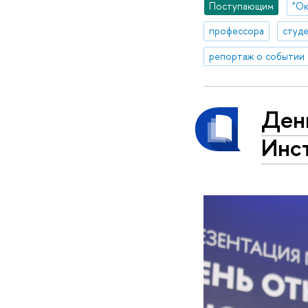
Поступающим
"Ок
профессора
студ
репортаж о событии
Ден
Инс