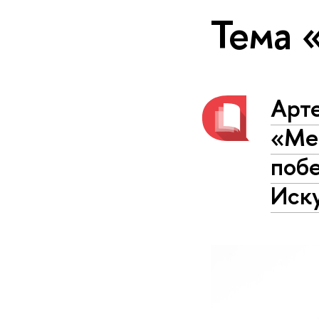
Тема 
Арт
«Ме
поб
Иску