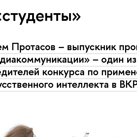
«студенты»
ем Протасов – выпускник пр
диакоммуникации» – один из
едителей конкурса по приме
сственного интеллекта в ВК