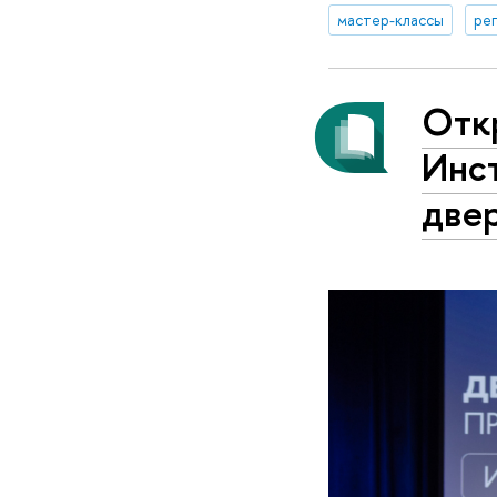
мастер-классы
ре
Отк
Инс
две