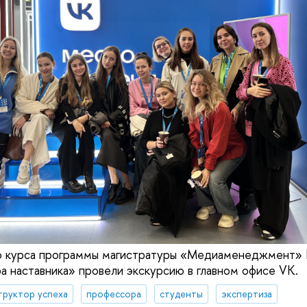
о курса программы магистратуры «Медиаменеджмент»
а наставника» провели экскурсию в главном офисе VK.
труктор успеха
профессора
студенты
экспертиза