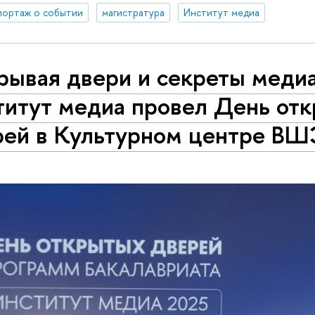
портаж о событии
магистратура
Институт медиа
рывая двери и секреты медиа
титут медиа провел День от
рей в Культурном центре В