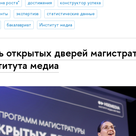
на роста"
достижения
конструктор успеха
енты
экспертиза
статистические данные
бакалавриат
Институт медиа
ь открытых дверей магистра
титута медиа