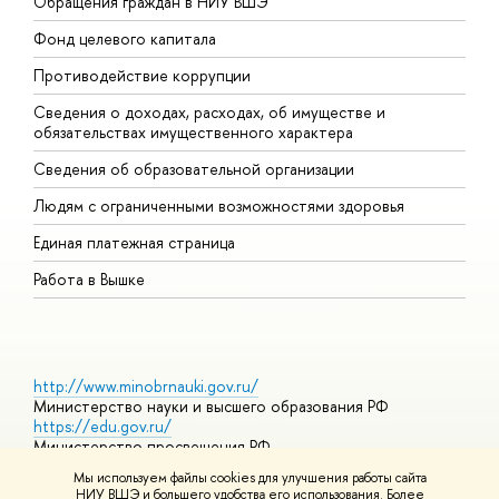
Обращения граждан в НИУ ВШЭ
А
Фонд целевого капитала
Д
Противодействие коррупции
Ц
Сведения о доходах, расходах, об имуществе и
Б
обязательствах имущественного характера
О
Сведения об образовательной организации
О
Людям с ограниченными возможностями здоровья
Единая платежная страница
Работа в Вышке
http://www.minobrnauki.gov.ru/
Министерство науки и высшего образования РФ
https://edu.gov.ru/
Министерство просвещения РФ
https://elearning.hse.ru/mooc
Мы используем файлы cookies для улучшения работы сайта
Массовые открытые онлайн-курсы
НИУ ВШЭ и большего удобства его использования. Более