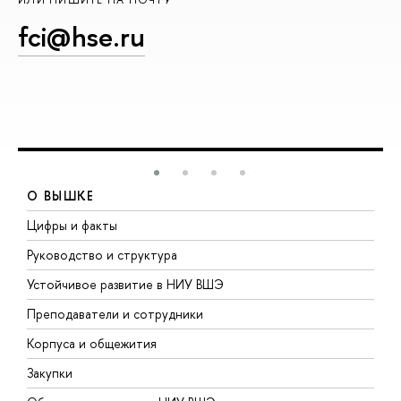
fci@hse.ru
О ВЫШКЕ
Цифры и факты
Л
Руководство и структура
Д
Устойчивое развитие в НИУ ВШЭ
О
Преподаватели и сотрудники
П
Корпуса и общежития
В
Закупки
П