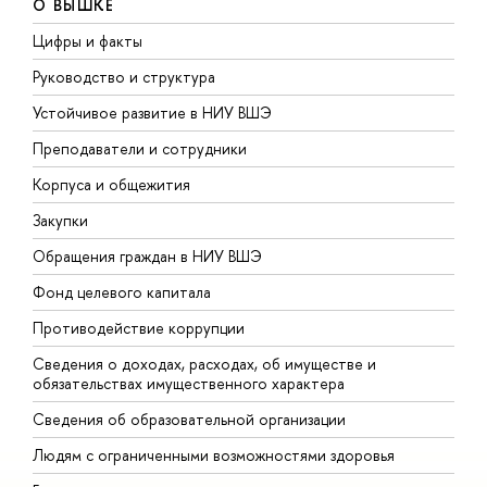
О ВЫШКЕ
Цифры и факты
Л
Руководство и структура
Д
Устойчивое развитие в НИУ ВШЭ
О
Преподаватели и сотрудники
П
Корпуса и общежития
В
Закупки
П
Обращения граждан в НИУ ВШЭ
А
Фонд целевого капитала
Д
Противодействие коррупции
Ц
Сведения о доходах, расходах, об имуществе и
Б
обязательствах имущественного характера
О
Сведения об образовательной организации
О
Людям с ограниченными возможностями здоровья