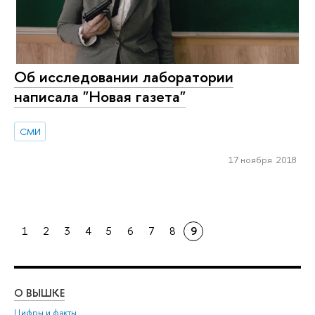
Об исследовании лаборатории
написала "Новая газета"
СМИ
17 ноября 2018
1
2
3
4
5
6
7
8
9
О ВЫШКЕ
ОБ
Цифры и факты
Ли