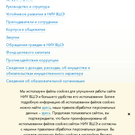
Руководство и структура
Дов
Устойчивое развитие в НИУ ВШЭ
Ол
Преподаватели и сотрудники
При
Корпуса и общежития
Вы
Закупки
При
Обращения граждан в НИУ ВШЭ
Ас
Фонд целевого капитала
До
Противодействие коррупции
Цен
Сведения о доходах, расходах, об имуществе и
Би
обязательствах имущественного характера
Об
Сведения об образовательной организации
Обр
Людям с ограниченными возможностями здоровья
Мы используем файлы cookies для улучшения работы сайта
Единая платежная страница
НИУ ВШЭ и большего удобства его использования. Более
подробную информацию об использовании файлов cookies
Работа в Вышке
можно найти
здесь
, наши правила обработки персональных
данных –
здесь
. Продолжая пользоваться сайтом, вы
✖
Редактору
подтверждаете, что были проинформированы об
© НИУ ВШЭ 1993–2026
Адреса и контакты
Условия использования
использовании файлов cookies сайтом НИУ ВШЭ и согласны
с нашими правилами обработки персональных данных. Вы
материалов
Политика конфиденциальности
Карта сайта
можете отключить файлы cookies в настройках Вашего