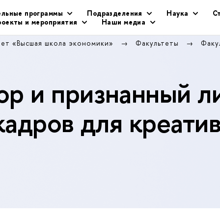
ельные программы
Подразделения
Наука
С
оекты и мероприятия
Наши медиа
тет «Высшая школа экономики»
Факультеты
Факу
р и признанный л
кадров для креати