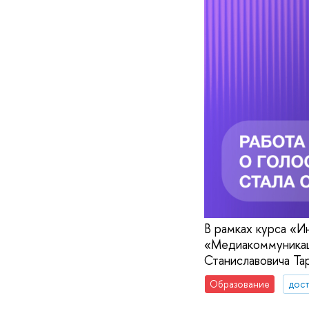
В рамках курса «И
«Медиакоммуникац
Станиславовича Та
Образование
дос