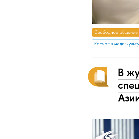
Свободное общение
В ж
спе
Азии