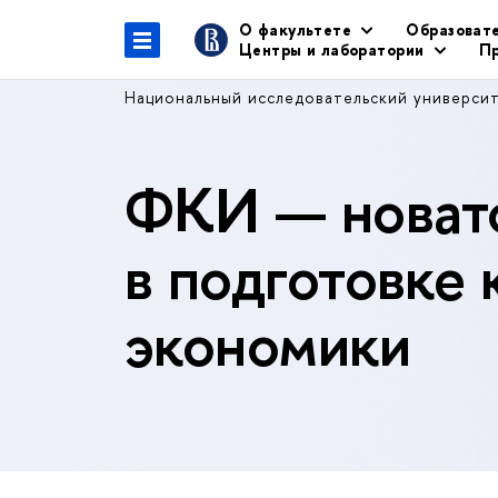
О факультете
Образоват
Центры и лаборатории
Пр
Национальный исследовательский универси
ФКИ — новато
в подготовке 
экономики