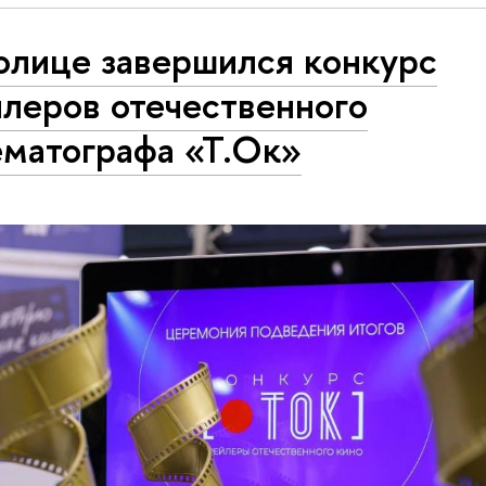
олице завершился конкурс
йлеров отечественного
ематографа «Т.Ок»