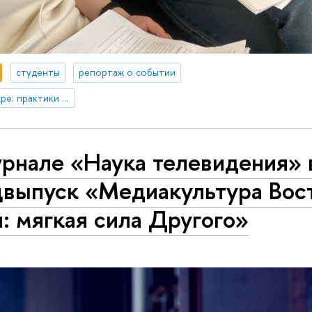
студенты
репортаж о событии
Космос в медиакультуре: практики воображения и репрезентации
урнале «Наука телевидения»
цвыпуск «Медиакультура Вос
: мягкая сила Другого»