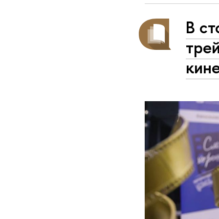
В ст
тре
кин