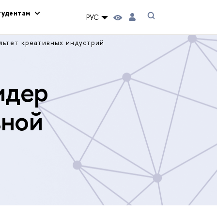
тудентам
РУС
льтет креативных индустрий
идер
вной