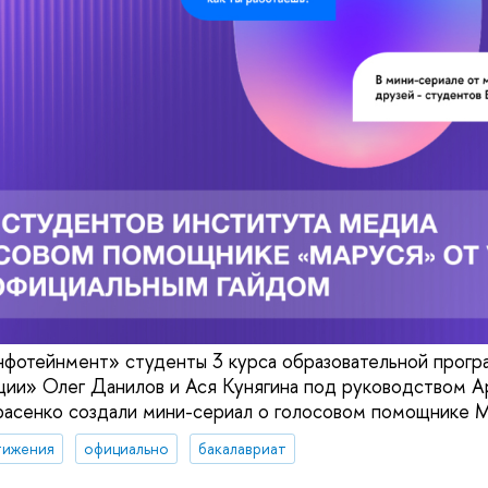
нфотейнмент» студенты 3 курса образовательной прог
ии» Олег Данилов и Ася Кунягина под руководством А
расенко создали мини-сериал о голосовом помощнике М
тижения
официально
бакалавриат