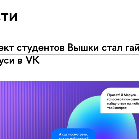
ти
ект студентов Вышки стал га
уси в VK