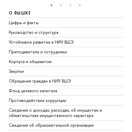
О ВЫШКЕ
Цифры и факты
Л
Руководство и структура
Д
Устойчивое развитие в НИУ ВШЭ
О
Преподаватели и сотрудники
П
Корпуса и общежития
В
Закупки
П
Обращения граждан в НИУ ВШЭ
А
Фонд целевого капитала
Д
Противодействие коррупции
Ц
Сведения о доходах, расходах, об имуществе и
Б
обязательствах имущественного характера
О
Сведения об образовательной организации
О