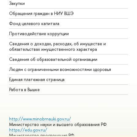
Закупки
П
Обращения граждан в НИУ ВШЭ
А
Фонд целевого капитала
Д
Противодействие коррупции
Ц
Сведения о доходах, расходах, об имуществе и
Б
обязательствах имущественного характера
О
Сведения об образовательной организации
О
Людям с ограниченными возможностями здоровья
Единая платежная страница
Работа в Вышке
http://www.minobrnauki.gov.ru/
Министерство науки и высшего образования РФ
https://edu.gov.ru/
Министерство просвещения РФ