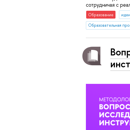
сотрудничая с реа
Образование
идеи
Вопр
инс