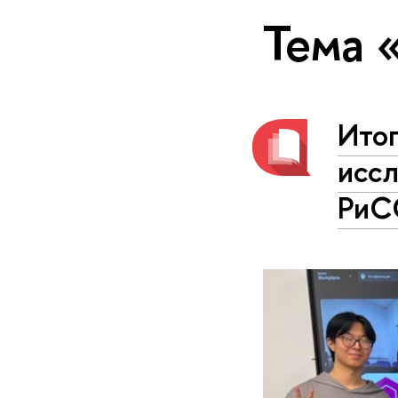
Тема 
Ито
иссл
РиС