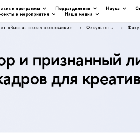
ельные программы
Подразделения
Наука
С
оекты и мероприятия
Наши медиа
тет «Высшая школа экономики»
Факультеты
Факу
р и признанный л
кадров для креати