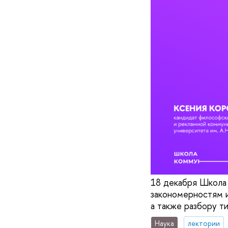
18 декабря Школа
закономерностям и
а также разбору т
Наука
лектории