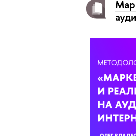
Марк
ауд