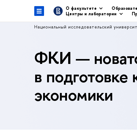
О факультете
Образоват
Центры и лаборатории
Пр
Национальный исследовательский универси
ФКИ — новато
в подготовке 
экономики