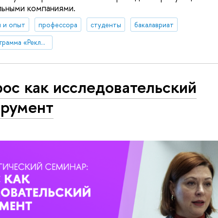
льными компаниями.
 и опыт
профессора
студенты
бакалавриат
Образовательная программа «Реклама и связи с общественностью»
ос как исследовательский
трумент