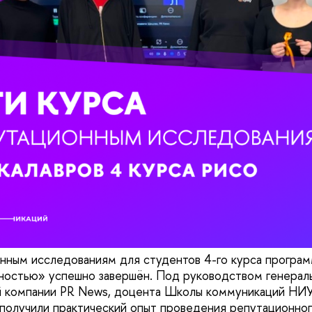
нным исследованиям для студентов 4-го курса програм
ностью» успешно завершён. Под руководством генерал
й компании PR News, доцента Школы коммуникаций Н
 получили практический опыт проведения репутационног