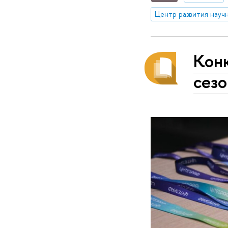
Кон
сезо