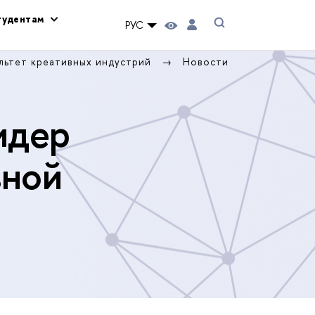
тудентам
РУС
льтет креативных индустрий
Новости
идер
вной