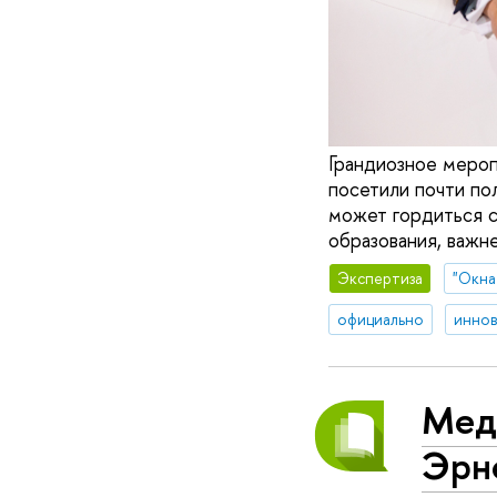
Грандиозное мероп
посетили почти по
может гордиться ст
образования, важн
Экспертиза
"Окна
официально
иннов
Мед
Эрн