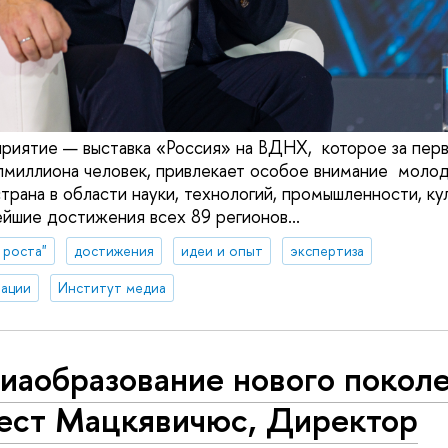
риятие — выставка «Россия» на ВДНХ, которое за перв
лмиллиона человек, привлекает особое внимание молод
рана в области науки, технологий, промышленности, кул
ейшие достижения всех 89 регионов...
 роста"
достижения
идеи и опыт
экспертиза
ации
Институт медиа
иаобразование нового поколе
ест Мацкявичюс, Директор