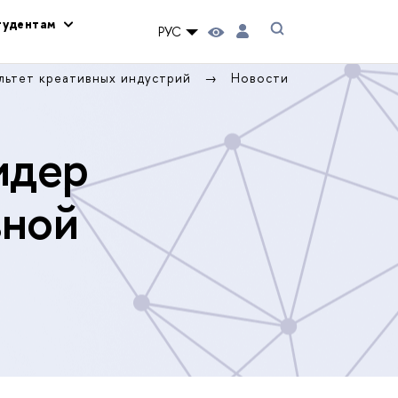
тудентам
РУС
льтет креативных индустрий
Новости
идер
вной