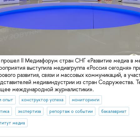
 прошел II Медиафорум стран СНГ «Развитие медиа в 
роприятия выступила медиагруппа «Россия сегодня» п
ового развития, связи и массовых коммуникаций, а учас
дставителей медиаиндустрии из стран Содружества. Т
ущее международной журналистики».
и опыт
конструктор успеха
мониторинги
итика
экспертиза
репортаж о событии
бакалавриат
титут медиа