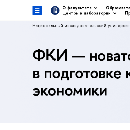
О факультете
Образоват
Центры и лаборатории
Пр
Национальный исследовательский универси
ФКИ — новато
в подготовке 
экономики