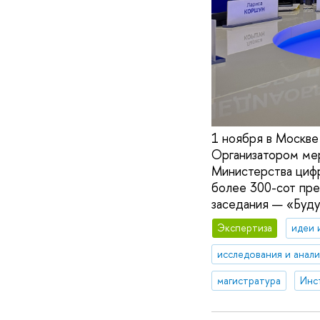
1 ноября в Москве
Организатором ме
Министерства цифр
более 300-сот пре
заседания — «Буд
Экспертиза
идеи 
исследования и анал
магистратура
Инс