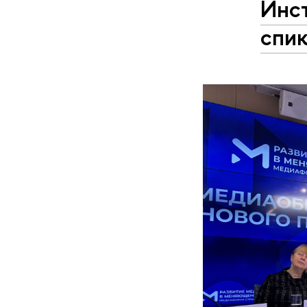
Инс
спи