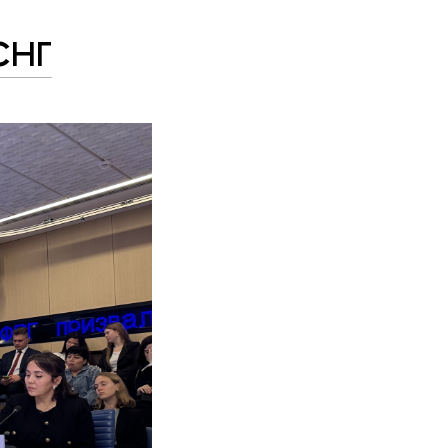
л
 СНГ