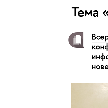
Тема 
Всер
кон
инфо
нов