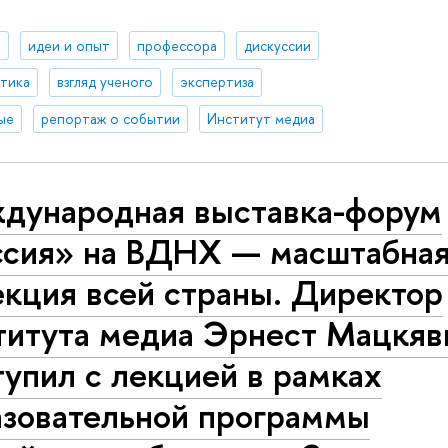
я
идеи и опыт
профессора
дискуссии
итика
взгляд ученого
экспертиза
ые
репортаж о событии
Институт медиа
дународная выставка-форум
ссия» на ВДНХ — масштабна
екция всей страны. Директор
титута медиа Эрнест Мацкя
упил с лекцией в рамках
азовательной программы