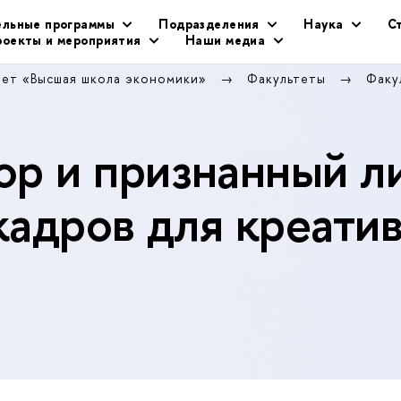
ельные программы
Подразделения
Наука
С
оекты и мероприятия
Наши медиа
тет «Высшая школа экономики»
Факультеты
Факу
р и признанный л
кадров для креати