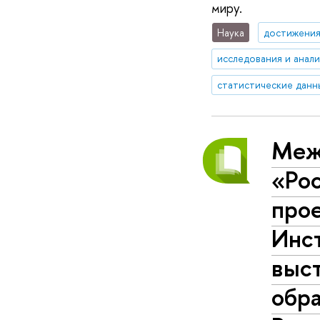
миру.
Наука
достижени
исследования и анал
статистические данн
Меж
«Ро
про
Инс
выст
обр