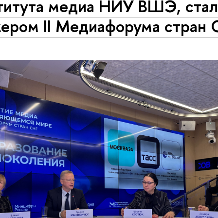
титута медиа НИУ ВШЭ, ста
кером II Медиафорума стран