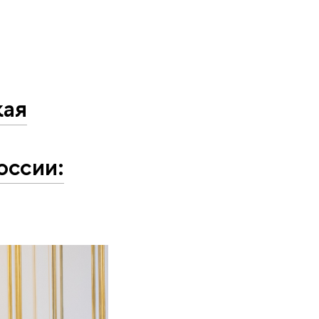
кая
оссии: