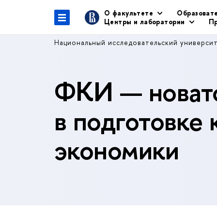
О факультете
Образоват
Центры и лаборатории
Пр
Национальный исследовательский универси
ФКИ — новато
в подготовке 
экономики