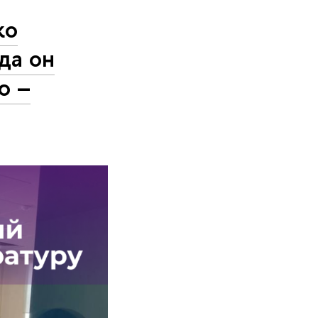
ко
да он
ю –