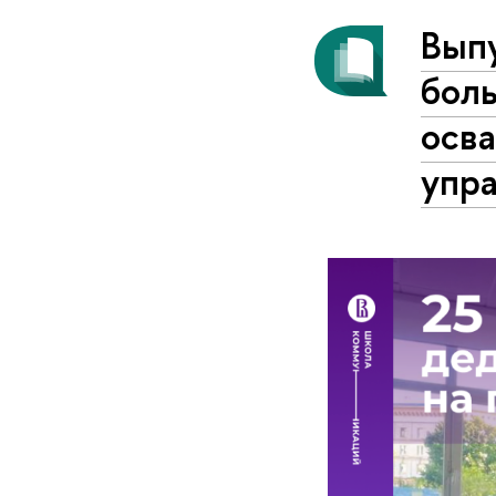
Выпу
боль
осв
упр