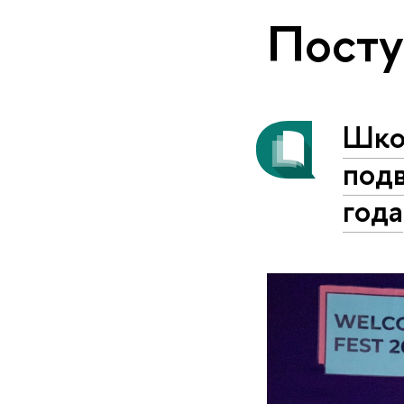
Пост
Шко
под
года