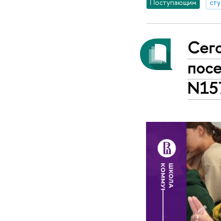
Поступающим
ст
Сег
посе
N15