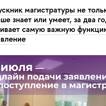
скник магистратуры не толь
ше знает или умеет, за два го
аивает самую важную функци
авление