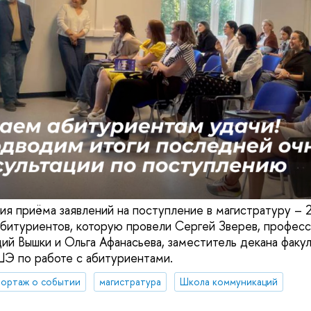
ия приёма заявлений на поступление в магистратуру – 
абитуриентов, которую провели Сергей Зверев, професс
й Вышки и Ольга Афанасьева, заместитель декана факул
Э по работе с абитуриентами.
ортаж о событии
магистратура
Школа коммуникаций