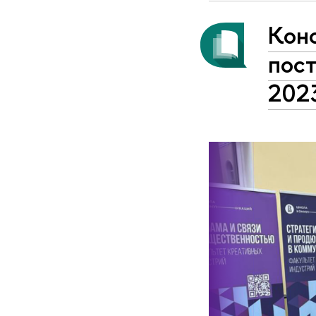
Кон
пос
202