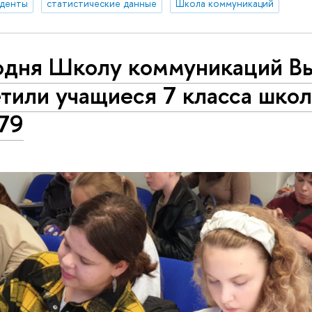
уденты
статистические данные
Школа коммуникаций
одня Школу коммуникаций В
тили учащиеся 7 класса шко
79