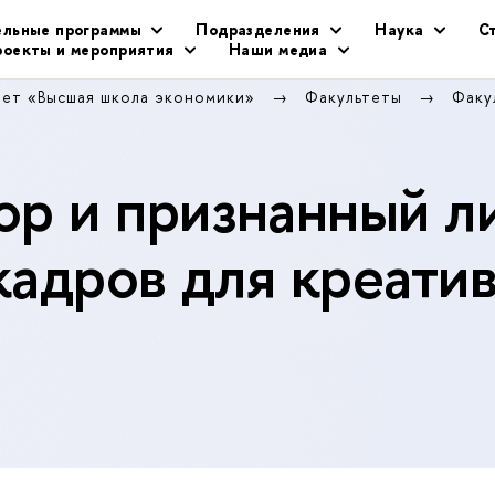
ельные программы
Подразделения
Наука
С
оекты и мероприятия
Наши медиа
тет «Высшая школа экономики»
Факультеты
Факу
р и признанный л
кадров для креати