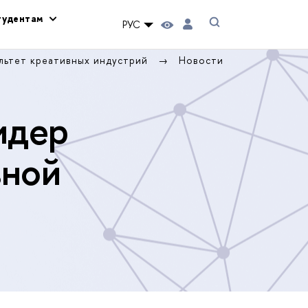
тудентам
РУС
льтет креативных индустрий
Новости
идер
вной