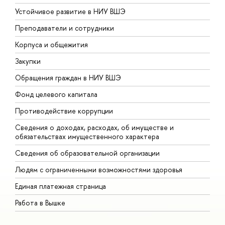
Устойчивое развитие в НИУ ВШЭ
О
Преподаватели и сотрудники
П
Корпуса и общежития
В
Закупки
П
Обращения граждан в НИУ ВШЭ
А
Фонд целевого капитала
Д
Противодействие коррупции
Ц
Сведения о доходах, расходах, об имуществе и
Б
обязательствах имущественного характера
О
Сведения об образовательной организации
О
Людям с ограниченными возможностями здоровья
Единая платежная страница
Работа в Вышке