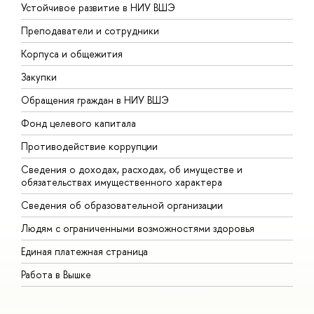
Устойчивое развитие в НИУ ВШЭ
О
Преподаватели и сотрудники
П
Корпуса и общежития
В
Закупки
П
Обращения граждан в НИУ ВШЭ
А
Фонд целевого капитала
Д
Противодействие коррупции
Ц
Сведения о доходах, расходах, об имуществе и
Б
обязательствах имущественного характера
О
Сведения об образовательной организации
О
Людям с ограниченными возможностями здоровья
Единая платежная страница
Работа в Вышке