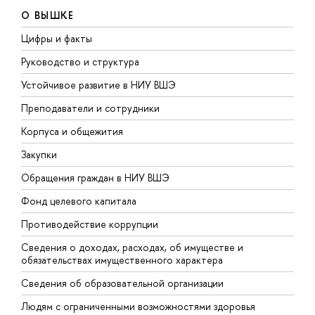
О ВЫШКЕ
Цифры и факты
Л
Руководство и структура
Д
Устойчивое развитие в НИУ ВШЭ
О
Преподаватели и сотрудники
П
Корпуса и общежития
В
Закупки
П
Обращения граждан в НИУ ВШЭ
А
Фонд целевого капитала
Д
Противодействие коррупции
Ц
Сведения о доходах, расходах, об имуществе и
Б
обязательствах имущественного характера
О
Сведения об образовательной организации
О
Людям с ограниченными возможностями здоровья