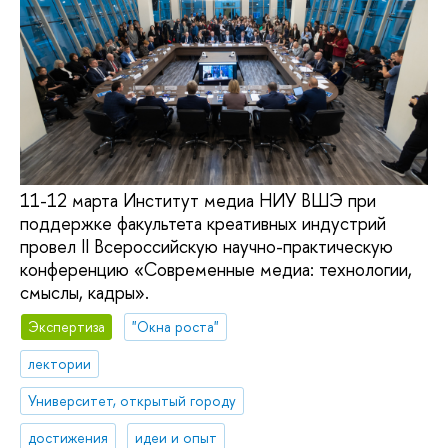
11-12 марта Институт медиа НИУ ВШЭ при
поддержке факультета креативных индустрий
провел II Всероссийскую научно-практическую
конференцию «Современные медиа: технологии,
смыслы, кадры».
Экспертиза
"Окна роста"
лектории
Университет, открытый городу
достижения
идеи и опыт