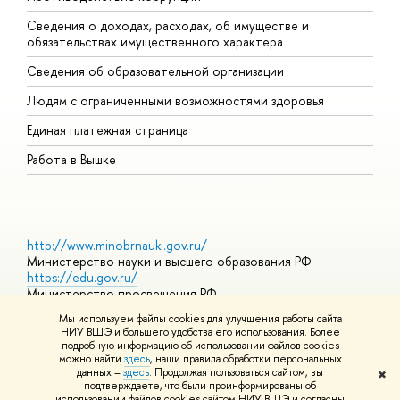
Сведения о доходах, расходах, об имуществе и
Б
обязательствах имущественного характера
О
Сведения об образовательной организации
О
Людям с ограниченными возможностями здоровья
Единая платежная страница
Работа в Вышке
http://www.minobrnauki.gov.ru/
Министерство науки и высшего образования РФ
https://edu.gov.ru/
Министерство просвещения РФ
https://elearning.hse.ru/mooc
Мы используем файлы cookies для улучшения работы сайта
Массовые открытые онлайн-курсы
НИУ ВШЭ и большего удобства его использования. Более
подробную информацию об использовании файлов cookies
можно найти
здесь
, наши правила обработки персональных
данных –
здесь
. Продолжая пользоваться сайтом, вы
✖
© НИУ ВШЭ 1993–2026
Адреса и контакты
Условия
подтверждаете, что были проинформированы об
использования материалов
Политика конфиденциальности
Карта
использовании файлов cookies сайтом НИУ ВШЭ и согласны