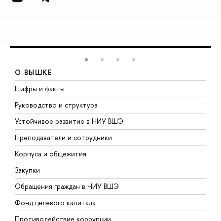
О ВЫШКЕ
Цифры и факты
Л
Руководство и структура
Д
Устойчивое развитие в НИУ ВШЭ
О
Преподаватели и сотрудники
П
Корпуса и общежития
В
Закупки
П
Обращения граждан в НИУ ВШЭ
А
Фонд целевого капитала
Д
Противодействие коррупции
Ц