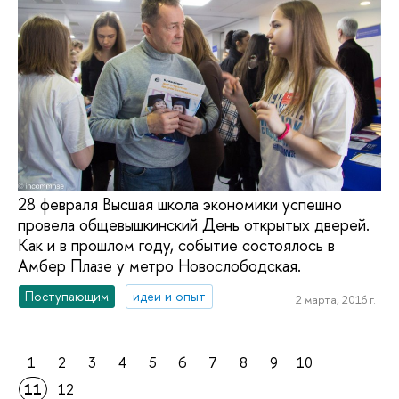
28 февраля Высшая школа экономики успешно
провела общевышкинский День открытых дверей.
Как и в прошлом году, событие состоялось в
Амбер Плазе у метро Новослободская.
Поступающим
идеи и опыт
2 марта, 2016 г.
1
2
3
4
5
6
7
8
9
10
11
12