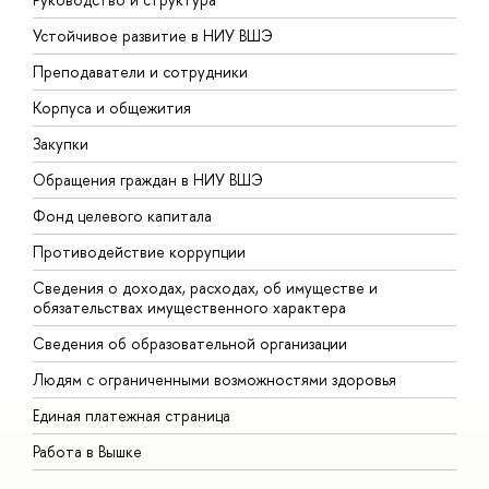
Устойчивое развитие в НИУ ВШЭ
О
Преподаватели и сотрудники
П
Корпуса и общежития
В
Закупки
П
Обращения граждан в НИУ ВШЭ
А
Фонд целевого капитала
Д
Противодействие коррупции
Ц
Сведения о доходах, расходах, об имуществе и
Б
обязательствах имущественного характера
О
Сведения об образовательной организации
О
Людям с ограниченными возможностями здоровья
Единая платежная страница
Работа в Вышке