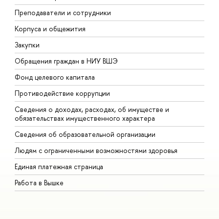
Преподаватели и сотрудники
П
Корпуса и общежития
В
Закупки
П
Обращения граждан в НИУ ВШЭ
А
Фонд целевого капитала
Д
Противодействие коррупции
Ц
Сведения о доходах, расходах, об имуществе и
Б
обязательствах имущественного характера
О
Сведения об образовательной организации
О
Людям с ограниченными возможностями здоровья
Единая платежная страница
Работа в Вышке