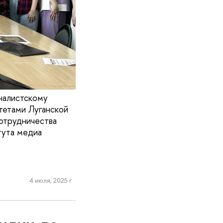
налистскому
тетами Луганской
отрудничества
тута медиа
4 июля, 2025 г.