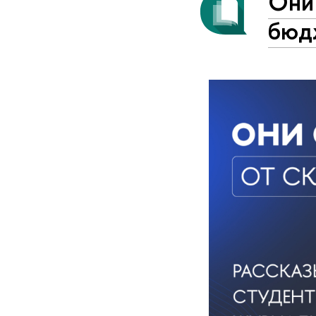
Они 
бюд