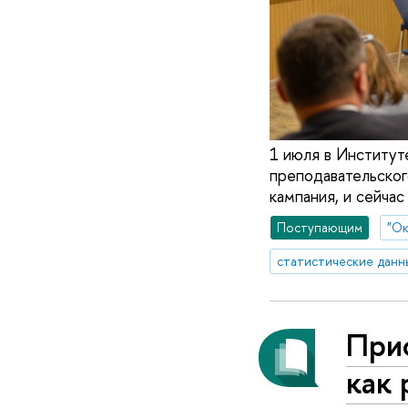
1 июля в Институт
преподавательског
кампания, и сейчас
Поступающим
"Ок
статистические данн
Прио
как 