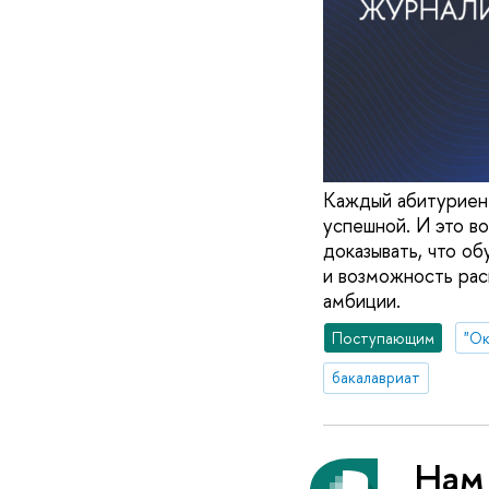
Каждый абитуриент
успешной. И это в
доказывать, что о
и возможность раск
амбиции.
Поступающим
"Ок
бакалавриат
Нам 