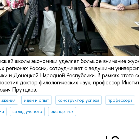
ысшей школы экономики уделяет большое внимание жур
ых регионах России, сотрудничает с ведущими универси
ки и Донецкой Народной Республики. В рамках этого с
посетил доктор филологических наук, профессор Инсти
ович Прутцков.
тижения
идеи и опыт
конструктор успеха
профессора
ии
взгляд ученого
экспертиза