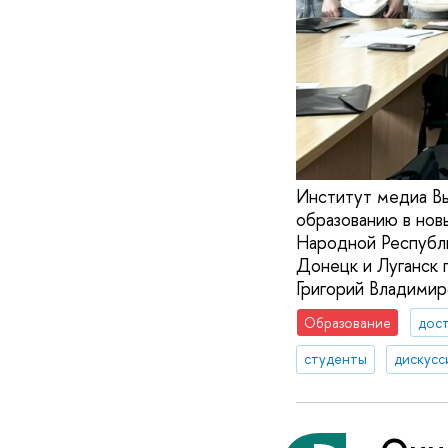
Институт медиа В
образованию в нов
Народной Республи
Донецк и Луганск 
Григорий Владимир
Образование
дос
студенты
дискусс