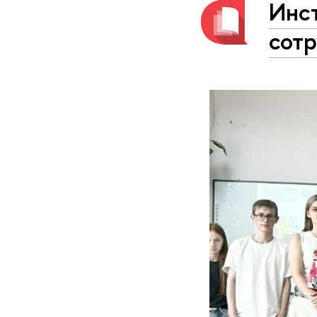
Инст
сот