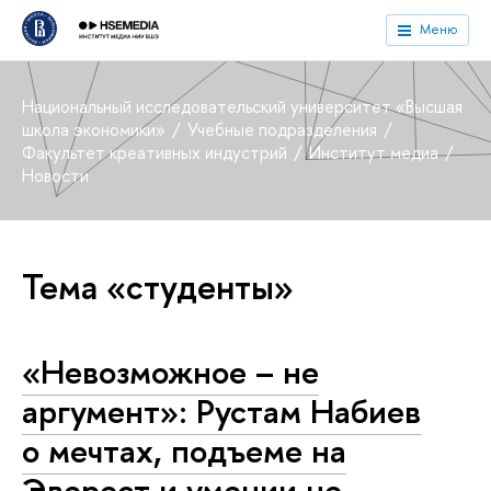
Меню
Национальный исследовательский университет «Высшая
школа экономики»
Учебные подразделения
Факультет креативных индустрий
Институт медиа
Новости
Тема «студенты»
«Невозможное – не
аргумент»: Рустам Набиев
о мечтах, подъеме на
Эверест и умении не