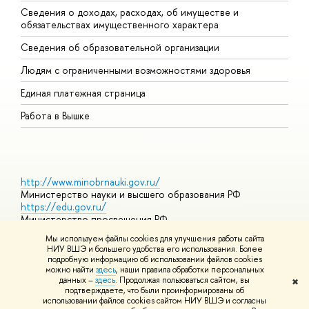
Сведения о доходах, расходах, об имуществе и
Б
обязательствах имущественного характера
О
Сведения об образовательной организации
О
Людям с ограниченными возможностями здоровья
Единая платежная страница
Работа в Вышке
http://www.minobrnauki.gov.ru/
Министерство науки и высшего образования РФ
https://edu.gov.ru/
Министерство просвещения РФ
https://elearning.hse.ru/mooc
Мы используем файлы cookies для улучшения работы сайта
Массовые открытые онлайн-курсы
НИУ ВШЭ и большего удобства его использования. Более
подробную информацию об использовании файлов cookies
можно найти
здесь
, наши правила обработки персональных
данных –
здесь
. Продолжая пользоваться сайтом, вы
✖
© НИУ ВШЭ 1993–2026
Адреса и контакты
Условия
подтверждаете, что были проинформированы об
использования материалов
Политика конфиденциальности
Карта
использовании файлов cookies сайтом НИУ ВШЭ и согласны
сайта