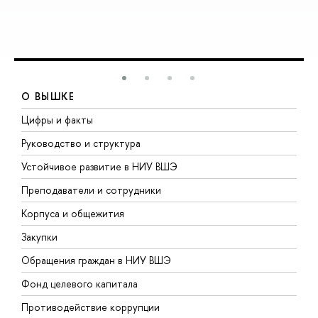
О ВЫШКЕ
Цифры и факты
Л
Руководство и структура
Д
Устойчивое развитие в НИУ ВШЭ
О
Преподаватели и сотрудники
П
Корпуса и общежития
В
Закупки
П
Обращения граждан в НИУ ВШЭ
А
Фонд целевого капитала
Д
Противодействие коррупции
Ц