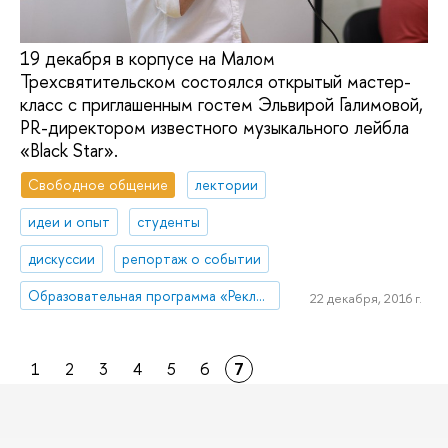
19 декабря в корпусе на Малом
Трехсвятительском состоялся открытый мастер-
класс с приглашенным гостем Эльвирой Галимовой,
PR-директором известного музыкального лейбла
«Black Star».
Свободное общение
лектории
идеи и опыт
студенты
дискуссии
репортаж о событии
Образовательная программа «Реклама и связи с общественностью»
22 декабря, 2016 г.
1
2
3
4
5
6
7