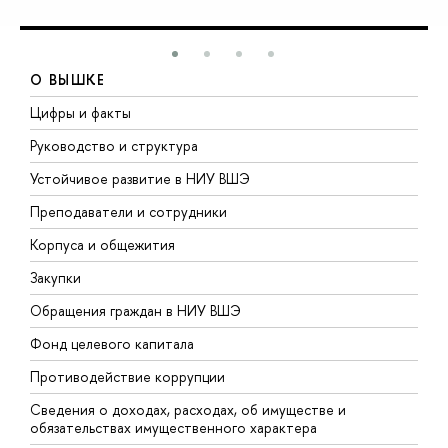
О ВЫШКЕ
Цифры и факты
Л
Руководство и структура
Д
Устойчивое развитие в НИУ ВШЭ
О
Преподаватели и сотрудники
П
Корпуса и общежития
В
Закупки
П
Обращения граждан в НИУ ВШЭ
А
Фонд целевого капитала
Д
Противодействие коррупции
Ц
Сведения о доходах, расходах, об имуществе и
Б
обязательствах имущественного характера
О