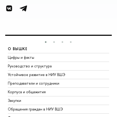
О ВЫШКЕ
Цифры и факты
Л
Руководство и структура
Д
Устойчивое развитие в НИУ ВШЭ
О
Преподаватели и сотрудники
П
Корпуса и общежития
В
Закупки
П
Обращения граждан в НИУ ВШЭ
А