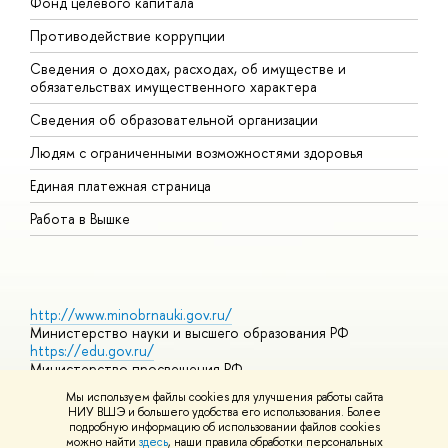
Фонд целевого капитала
Д
Противодействие коррупции
Ц
Сведения о доходах, расходах, об имуществе и
Б
обязательствах имущественного характера
О
Сведения об образовательной организации
О
Людям с ограниченными возможностями здоровья
Единая платежная страница
Работа в Вышке
http://www.minobrnauki.gov.ru/
Министерство науки и высшего образования РФ
https://edu.gov.ru/
Министерство просвещения РФ
https://elearning.hse.ru/mooc
Мы используем файлы cookies для улучшения работы сайта
Массовые открытые онлайн-курсы
НИУ ВШЭ и большего удобства его использования. Более
подробную информацию об использовании файлов cookies
можно найти
здесь
, наши правила обработки персональных